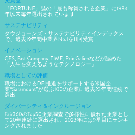
受賞歴
『FORTUNE』誌の「最も称賛される企業」に1984
年以来毎年選出されています
サステナビリティ
ダウジョーンズ・サステナビリティインデックス
で、過去19年間中業界No.1を11回受賞
イノベーション
CES, Fast Company, TIME, Prix Galienなどが認めた
「人生を変えるようなテクノロジー」
職場としての評価
職場におけるDEI推進をサポートする米国企
業“Saramount”が選ぶ100の企業に過去23年間連続で
選出
ダイバーシティ＆インクルージョン
Fair360のTop50企業調査で多様性に優れた企業とし
て20年連続に選出され、2023年には9番目にランキ
ングされました