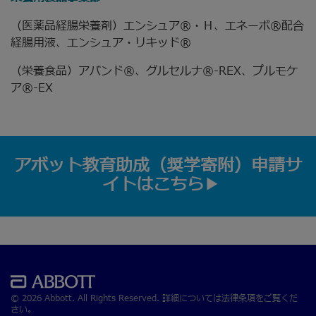
（医薬品経腸栄養剤）エンシュア®・Ｈ、エネーボ®配合
経腸用液、エンシュア・リキッド®
（栄養食品）アバンド®、グルセルナ®-REX、プルモケ
ア®-EX
アボット教育助成（奨学寄附）申請サ
イトはこちら
© 2026 Abbott. All Rights Reserved. 詳細については法律条項をご覧くだ
さい。