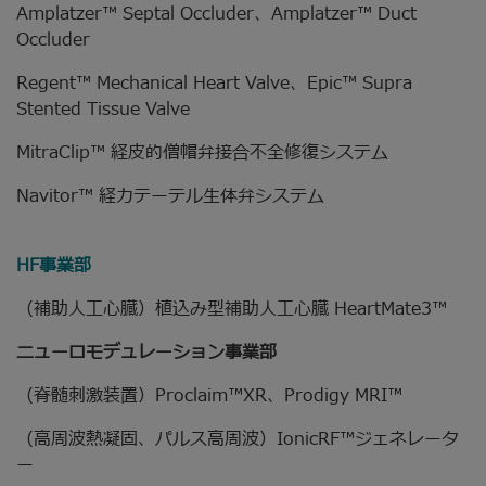
Amplatzer™ Septal Occluder、Amplatzer™ Duct
Occluder
Regent™ Mechanical Heart Valve、Epic™ Supra
Stented Tissue Valve
MitraClip™ 経皮的僧帽弁接合不全修復システム
Navitor™ 経カテーテル生体弁システム
HF事業部
（補助人工心臓）植込み型補助人工心臓 HeartMate3™
ニューロモデュレーション事業部
（脊髄刺激装置）Proclaim™XR、Prodigy MRI™
（高周波熱凝固、パルス高周波）IonicRF™ジェネレータ
ー