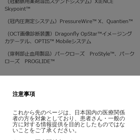
（冠動脈用薬剤溶出ステントシステム）XIENCE
Skypoint™
（冠内圧測定システム）PressureWire™ X、Quantien™
（OCT画像診断装置）Dragonfly OpStar™イメージング
カテーテル、OPTIS™ Mobileシステム
（穿刺部止血用製品）パークローズ ProStyle™、パーク
ローズ PROGLIDE™
CRM事業部
注意事項
（ペースメーカ）ASSURITY MRITM、ENDURITY
MRITM
これから先のページは、日本国内の医療関係
（植込み型除細動器）GallantTM ICD
者の方を対象としており、患者さん・一般の
方に対する情報提供を目的としたものではな
（両室ペーシング機能付き植込み型除細動器）
いことをご了承ください。
GallantTM HF CRT-D