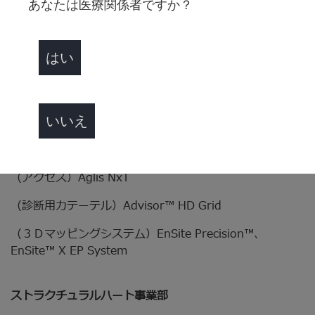
あなたは医療関係者ですか？
（植込み型心電図記録計）CONFIRM RXTM、Jot DxTM
（植込み型両心室ペースメーカ）Quadra Allure
はい
MPTM CRT-P
EP事業部
いいえ
（アブレーションカテーテル）FlexAbility SE、
TactiCath™ SE
（アクセス）Aglis NxT
（診断用カテーテル）Advisor™ HD Grid
（３Ｄマッピングシステム）EnSite Precision™、
EnSite™ X EP System
ストラクチュラルハート事業部