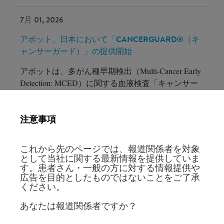
7月 01, 2026
アボット、日本において「CANCERGUARD®（キ
ャンサーガード）」の提供開始
アボットは、多がん種早期検出（Multi-Cancer Early
Detection: MCED）に関する血液検査「キャンサー
ガード」の日本における提供開始を発表しました。
注意事項
5月 05, 2026
アボット、2026年第1四半期の業績を発表
これから先のページでは、報道関係者を対象
として当社に関する最新情報を提供していま
アボットは、2026年3月31日を期末とする第1四半期
す。患者さん・一般の方に対する情報提供や
の業績を発表しました。
広告を目的としたものではないことをご了承
ください。
4月 21, 2026
あなたは報道関係者ですか？
アボット、検体検査自動化システム「GLP