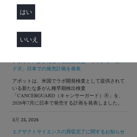
SYSTEMS TRACK」を新発売
はい
アボットジャパン合同会社は、新製品「GLP
systems Track（GLPシステムズ・トラック）」の本
格発売を開始することをお知らせいたします。
いいえ
3月 25, 2026
アボット、多がん種早期検出検査「キャンサーガー
ド🄬」日本での発売計画を発表
アボットは、米国でラボ開発検査として提供されて
いる新たな多がん種早期検出検査
「CANCERGUARD（キャンサーガード）🄬」を、
2026年7月に日本で発売する計画を発表しました。
3月 23, 2026
エグザクトサイエンスの買収完了に関するお知らせ