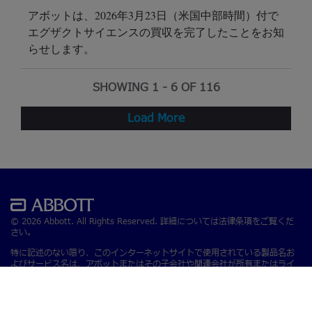
アボットは、2026年3月23日（米国中部時間）付で
エグザクトサイエンスの買収を完了したことをお知
らせします。
SHOWING 1 -
6
OF 116
Load More
© 2026 Abbott. All Rights Reserved. 詳細については法律条項をご覧くだ
さい。
特に記述のない限り、このインターネットサイトで使用されている製品名お
よびサービス名は、アボットまたはその子会社や関連会社が所有またはライ
センス供与を受けている製品名およびサービス名です。 本サイトのアボット
の商標、商標名、トレードドレスは、書面による事前の許可がない限り、当
社の製品またはサービスを特定する目的以外での使用を禁じます。