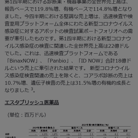
第1四半期における診断薬・機器事業の全世界売上高は、
報告ベースで119.8%増、有機ベースで114.8%増となり
ました。今四半期における堅調な売上増は、迅速検査や検
査室用プラットフォーム全体にわたる新型コロナウイルス
感染症に対するアボットの検査試薬ポートフォリオへの需
要が牽引したものです。第1四半期における新型コロナウ
イルス感染症の検査に関連した全世界売上高は22億ドル
でした。これは、迅速検査プラットフォームである
「BinaxNOW」、「Panbio」、「ID NOW」合計18億ド
ルという売上に牽引された結果です。 新型コロナウイル
ス感染症検査関連の売上を除くと、コアラボ診断の売上は
10.7%増、遺伝子検査の売上は31.5%増の有機的成長と
3
なりました
。
エスタブリッシュ医薬品
（単位：百万ドル）