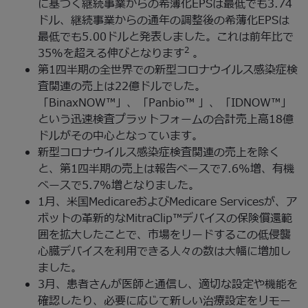
に基づく継続事業からの希薄化EPSは最低でも3.74
ドル、継続事業からの通年の調整後の希薄化EPSは
最低でも5.00ドルと発表しました。これは前年比で
2
35%を超える伸びとなります
。
第1四半期の全世界での新型コロナウイルス感染症検
査関連の売上は22億ドルでした。
「BinaxNOW™」、「Panbio™ 」、「IDNOW™」
という迅速検査プラットフォームの合計売上高18億
ドルがその中心となっています。
新型コロナウイルス感染症検査関連の売上を除く
と、第1四半期の売上は報告ベースで7.6%増、有機
ベースで5.7%増となりました。
1月、米国MedicareおよびMedicare Servicesが、ア
ボットの革新的なMitraClip™デバイスの保険償還範
囲を拡大したことで、市場をリードするこの低侵襲
心臓デバイスを利用できる人々の数は大幅に増加し
ました。
3月、患者さんが医師と通信し、適切な設定や機能を
確認したり、必要に応じて新しい治療設定をリモー