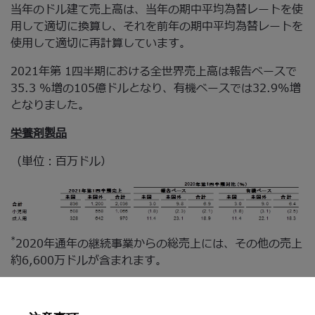
当年のドル建て売上高は、当年の期中平均為替レートを使
用して適切に換算し、それを前年の期中平均為替レートを
使用して適切に再計算しています。
2021年第 1四半期における全世界売上高は報告ベースで
35.3 %増の105億ドルとなり、有機ベースでは32.9%増
となりました。
栄養剤製品
（単位：百万ドル）
*
2020年通年の継続事業からの総売上には、その他の売上
約6,600万ドルが含まれます。
第1四半期における栄養剤製品の全世界売上高は、報告ベ
ースで6.9%増、有機ベースでは6.4%増となりました。