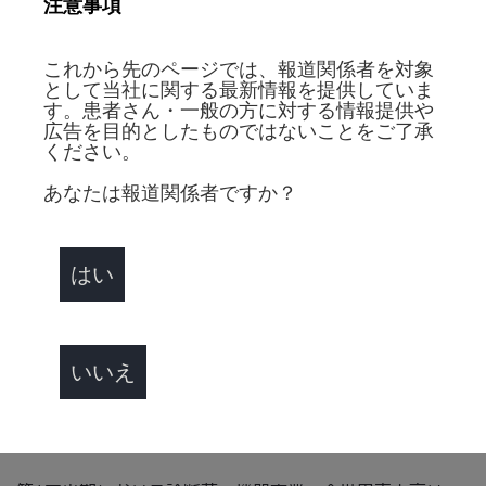
注意事項
どちらもマーケットリーダーである、幅広くバランス良く
取り揃えられた栄養剤ブランド「Ensure®」や、糖尿病
用の栄養剤ブランド「Glucerna®」の販売実績が堅調で
これから先のページでは、報道関係者を対象
あったことから、成人用栄養剤製品部門におけるグローバ
として当社に関する最新情報を提供していま
す。患者さん・一般の方に対する情報提供や
ルでの売上成長は、報告ベースで18.9%、有機ベースで
広告を目的としたものではないことをご了承
18.3%となりました。小児用栄養剤製品部門では、新型
ください。
コロナウイルス感染拡大の結果として消費者が自宅待機指
あなたは報道関係者ですか？
示を前に購入量を増やした2020年第1四半期と比較した場
合、売上の成長という面ではマイナスの影響を受けまし
た。。
はい
診断薬・機器
（単位：百万ドル）
いいえ