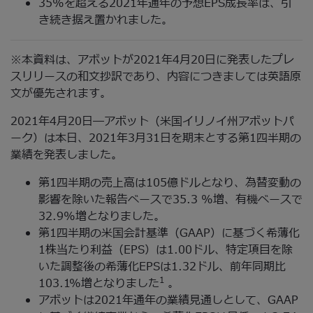
35%を超える2021年通年の予想EPS成長率は、引
き続き据え置かれました。
※本資料は、アボットが2021年4月20日に発表したプレ
スリリースの和文抄訳であり、内容につきましては英語原
文が優先されます。
2021年4月20日―アボット（米国イリノイ州アボットパ
ーク）は本日、2021年3月31日を期末とする第1四半期の
業績を発表しました。
第1四半期の売上高は105億ドルとなり、為替変動の
影響を除いた報告ベースで35.3 %増、有機ベースで
32.9%増となりました。
第1四半期の米国会計基準（GAAP）に基づく希薄化
1株当たり利益（EPS）は1.00ドル、特定項目を除
いた調整後の希薄化EPSは1.32ドル、前年同期比
1
103.1%増となりました
。
アボットは2021年通年の業績見通しとして、GAAP