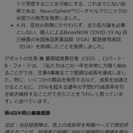
トで受信することを可能にする、これまでにない技
術である、NeuroSphere™バーチャルクリニックの
米国での発売を発表しました。
4 月、症状の有無にかかわらず、また処方箋を必要
としない、個人によるBinaxNOW COVID-19 Ag 自
己検査の米国食品医薬品局（FDA）緊急使用承認
（EUA）を取得したことを発表しました。
アボットの社長 兼 最高経営責任者（CEO）、ロバート・
B・フォードは、「私たちはこの一年を非常に力強く始め
ることができ、主要4事業全てで堅調な成長を達成しまし
た。特に、いくつかの製品を発売するなど、成長を加速さ
せるとともに、35%を超える通年の予想EPS成長率を引
き続き維持することができたことをうれしく思っていま
す」と述べています。
第4四半期の事業概要
注記：当社経営陣は、売上の成長率を有機ベースで測定評
価することが、投資家の皆様に当社の基礎的な業績を最も