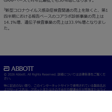
GAAPベースで昨年比最低でも50%増となります。
3
新型コロナウイルス感染症検査関連の売上を除くと、第1
四半期における報告ベースのコアラボ診断事業の売上は
14.1%増、遺伝子検査事業の売上は33.9%増となりまし
た。
© 2026 Abbott. All Rights Reserved. 詳細については法律条項をご覧くだ
さい。
特に記述のない限り、このインターネットサイトで使用されている製品名お
よびサービス名は、アボットまたはその子会社や関連会社が所有またはライ
センス供与を受けている製品名およびサービス名です。 本サイトのアボット
の商標、商標名、トレードドレスは、書面による事前の許可がない限り、当
社の製品またはサービスを特定する目的以外での使用を禁じます。