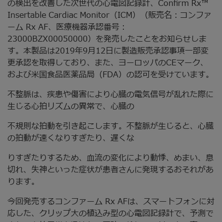
の検出を改善した次世代の心電図記録計、Confirm Rx™
Insertable Cardiac Monitor（ICM）（販売名：コンファ
ーム Rx AF、医療機器承認番号：
23000BZX00050000）を発売したことをお知らせしま
す。本製品は2019年9月12日に製造販売承認事項一部変
更承認を取得しており、また、ヨーロッパのCEマーク、
および米国食品医薬品局（FDA）の認可を受けています。
不整脈は、疾患や傷害により心臓の電気信号が乱れた際に
生じる心拍リズムの異常で、心臓の
不規則な拍動を引き起こします。不整脈が生じると、心臓
の拍動が速くなりすぎたり、遅くな
りすぎたりするため、血流の変化により動悸、めまい、息
切れ、失神といった症状が患者さんに発現するおそれがあ
ります。
今回発売するコンファーム Rx AFは、スマートフォンに対
応した、クリップ大の植込み型の心電図記録計で、予測で