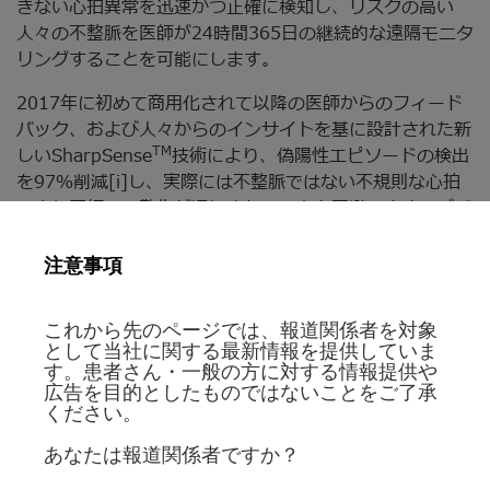
きない心拍異常を迅速かつ正確に検知し、リスクの高い
人々の不整脈を医師が24時間365日の継続的な遠隔モニタ
リングすることを可能にします。
2017年に初めて商用化されて以降の医師からのフィード
バック、および人々からのインサイトを基に設計された新
TM
しいSharpSense
技術により、偽陽性エピソードの検出
を97％削減[i]し、実際には不整脈ではない不規則な心拍
により医師への警告が通知されることを回避します。デバ
イスは、短時間かつ低侵襲の外科的処置により、心臓の上
の胸部皮下に植え込まれます。
注意事項
®
コンファーム Rx AF は、Bluetooth
を介してスマートフ
これから先のページでは、報道関係者を対象
ォンと同期し、不規則な心拍の検知を可能にする、市販さ
として当社に関する最新情報を提供していま
れている唯一のICMです。また、追加の送信機を必要とせ
す。患者さん・一般の方に対する情報提供や
ず、40近くの言語に対応した使いやすい専用モバイルア
広告を目的としたものではないことをご了承
プリを患者さんのスマートフォンにインストールすること
ください。
で遠隔モニタリングを可能にします。
あなたは報道関係者ですか？
アボットメディカルジャパン合同会社社 代表取締役 土本