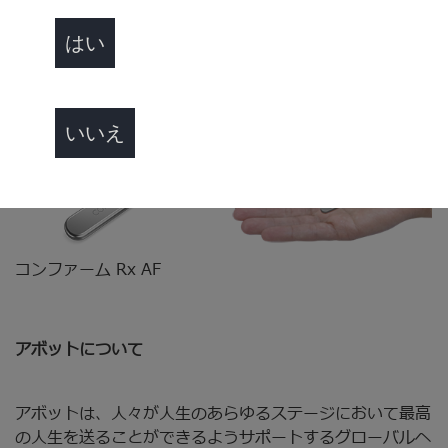
匡明は次のように述べています。「アボットのコンファー
ム Rx AFに搭載された新たな機能によって、医師はより積
はい
極的かつ効率的な治療アプローチを選択することが可能で
す。またスマートフォンに対応した遠隔モニタリングは患
者さんのアドヒアランスを高めます」。
いいえ
コンファーム Rx AF
アボットについて
アボットは、人々が人生のあらゆるステージにおいて最高
の人生を送ることができるようサポートするグローバルヘ