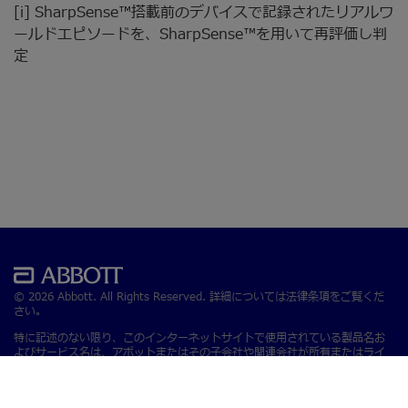
[i] SharpSense™搭載前のデバイスで記録されたリアルワ
ールドエピソードを、SharpSense™を用いて再評価し判
定
© 2026 Abbott. All Rights Reserved. 詳細については法律条項をご覧くだ
さい。
特に記述のない限り、このインターネットサイトで使用されている製品名お
よびサービス名は、アボットまたはその子会社や関連会社が所有またはライ
センス供与を受けている製品名およびサービス名です。 本サイトのアボット
の商標、商標名、トレードドレスは、書面による事前の許可がない限り、当
社の製品またはサービスを特定する目的以外での使用を禁じます。