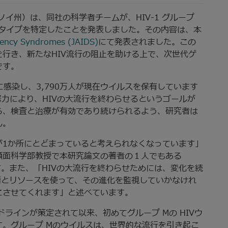
ノイ州）は、同社の科学者チームが、HIV-1 グループ
サブタイプを特定したことを発表しました。その内容は、本
ciency Syndromes (JAIDS)
にて発表されました。この
行き、新たなHIV流行の阻止を助ける上で、次世代ゲ
です。
IVに感染し、3,790万人が現在ウイルスを保有しています
努力により、HIVの大流行を終わらせるというゴールが
ら、検査と治療が有効であり続けられるよう、研究者は
ん。
が1か所にとどまっていると考えられなくなっています」
顔面科学部教授で本研究論文の著者の１人でもある
は述べています。また、「HIVの大流行を終わらせためには、変化を続
術とリソースを使って、その進化を監視していかなけれ
こさせてくれます」と述べています。
ドラインが策定されて以来、初めてグループ Mの HIVウ
。グループ Mのウイルスは、世界的な流行を引き起こ