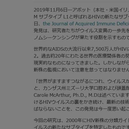
2019年11月6日―アボット（本社・米国イリ
M サブタイプ L1と呼ばれるHIVの新たな
日、
the Journal of Acquired Immune Defi
発見は、研究者たちがウイルス変異の一歩先を
ノムシーケンシングが果たす役割を示すもの
世界的なAIDSの大流行以来7,500万人がH
2。過去約20年にわたる世界の医療関係者の
現実的なものになってきました。しかしなが
新株の監視において注意を怠ってはなりませ
「世界がますますつながるにつれ、ウイルス
と、カンザス州ミズーリ大学口腔および頭蓋
Carole McArthur, Ph.D., M.D
けるHIVウイルスの裏をかき続け、最新の技
ばならないことを、この発見は今一度思い起
今回の研究は、2000年にHIV新株の分類ガイ
イルスの新たなサブタイプを特定したものです