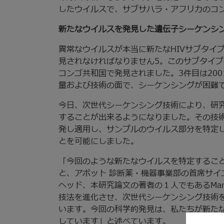
したウイルスで、サブサハラ・アフリカのコ
新たなウイルスを発見した遺伝子シーケンシ
異常なウイルスが本当に新たなHIVサブタイ
見されなければなりません5。このサブタイプの
コンゴ共和国で発見されました。3件目は20
量および技術の面で、シーケンシングが困難
今日、次世代シーケンシング技術により、研
することが出来るようになりました。その技
発し適用し、サンプルのウイルス部分を特定
とを可能にしました。
「今回のような新たなウイルスを特定するこ
と、アボット 診断薬・機器事業部の首席サイエンティストで
ヘッド、本研究論文の著者の１人でもあるMary 
技法を進化させ、次世代シーケンシング技術
います。今回の科学的発見は、私たちが新た
しています」と述べています。