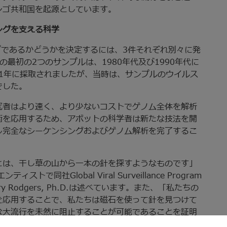
ンゴ共和国を起源としています。
ングを支える科学
プであるかどうかを決定するには、3件それぞれ別々に発
最初の2つのサンプルは、1980年代及び1990年代に
01年に採取されましたが、当時は、サンプルのウイルス
でした。
究者はより速く、より少ないコストでゲノム全体を解析
術を応用するため、アボットの科学者は新たな技法を開
し完全なシーケンシングおよびゲノム解析を完了するこ
とは、干し草の山から一本の針を探すようなものです」
同社Global Viral Surveillance Program
Rodgers, Ph.D.は述べています。また、「私たちの
を応用することで、私たちは磁石を使って針を見つけて
な大流行を未然に阻止することが可能であることを証明