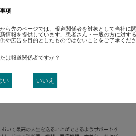
事項
検査のリーダーとして、HIVと肝炎ウイルスを監視
から先のページでは、報道関係者を対象として当社に
最新であり続けることを確保するために、25年前に
新情報を提供しています。患者さん・一般の方に対す
ogramを創設しました。今回の研究の一環として、アボットの科学者
供や広告を目的としたものではないことをご了承くだ
の新たなHIV株を検出できることを確認しました。
の提携を通じて、アボットは45か国からHIV及び肝炎
たは報道関係者ですか？
収集し、5,000株以上を識別し特徴づけし、その結果をこ
で、科学界がそれらのウイルスについて学ぶ手助けをし
equence of CG-0018a-01 establishes HIV-1
はい
いいえ
できます。
、詳しくはこちら（
www.abbott.com/virushunters
）
において最高の人生を送ることができるようサポートす