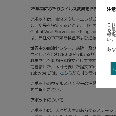
注意
25年間にわたりウイルス変異を世界中で追跡
アボットは、血液スクリーニングおよび感染症
これ
し、変異を特定することで、自社の診断検査が
る最
Global Viral Surveillance Pr
報提
は、自社のコア診断検査および遺伝子検査でこ
い。
世界中の血液センター、病院、及び学術機関と
あな
ウイルスを含む78,000を超えるサンプルを
れまで125本の研究論文として発表すること
てきました。本日発表した論文“Complete genome s
subtype L”は、
こちら
からオンラインで閲覧
アボットのウイルスハンターの活動について
をご覧ください。
アボットについて
アボットは、人々が人生のあらゆるステージ