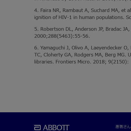
4. Faira NR, Rambaut A, Suchard MA, et a
ignition of HIV-1 in human populations. 
5. Robertson DL, Anderson JP, Bradac JA, 
2000;288(5463):55-56.
6. Yamaguchi J, Olivo A, Laeyendecker O
TC, Cloherty GA, Rodgers MA, Berg MG. U
libraries. Frontiers Micro. 2018; 9(2150):
患者さん