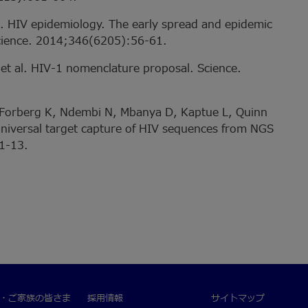
l. HIV epidemiology. The early spread and epidemic
Science. 2014;346(6205):56-61.
et al. HIV-1 nomenclature proposal. Science.
, Forberg K, Ndembi N, Mbanya D, Kaptue L, Quinn
niversal target capture of HIV sequences from NGS
 1-13.
・ご家族の皆さま
採用情報
サイトマップ