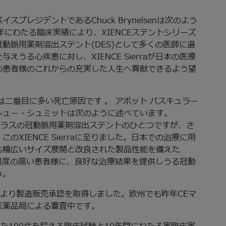
プレジデントであるChuck Brynelsenは次のよう
にわたる臨床実績により、XIENCEステントシリーズ
動脈用薬剤溶出ステント(DES)として多くの医師に選
うる心疾患に対し、XIENCE Sierraが日本の医療
の患者様のこれからの充実した人生へ貢献できるよう望
は二番目に多い死亡原因です 。 アボット バスキュラー
シュー・シュミットは次のように述べています。
プクラスの冠動脈用薬剤溶出ステントのひとつですが、さ
XIENCE Sierraに至りました。日本での治療に用
も幅広いサイズ展開と改良された製品性能を備えた
治療難易度の高い患者様に、良好な治療結果を提供しうる冠動
う。
厚生労働省より製造販売承認を取得しました。欧州でも昨年CEマ
医薬品局による審査中です。