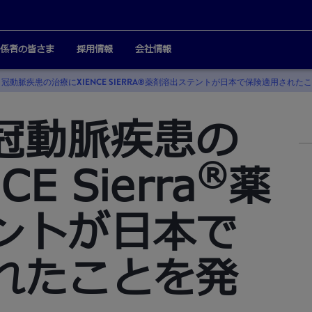
係者の皆さま
採用情報
会社情報
冠動脈疾患の治療にXIENCE SIERRA®薬剤溶出ステントが日本で保険適用された
冠動脈疾患の
®
E Sierra
薬
ントが日本で
れたことを発