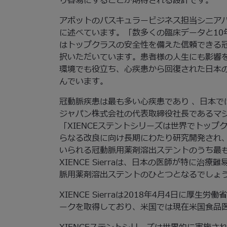
り容易にすることが期待される設計です。
アボットのバスキュラービジネス担当シニアバイス
に述べています。「数多くの臨床データと10年
はトップクラスの安全性を備えた信頼できる冠
択いただいています。患者様の人生にも影響を与え
環境でも役立ち、心疾患から回復された日本
んでいます。
冠動脈疾患は最も多い心疾患であり 、日本で
ジャパン株式会社の代表取締役社長であるマ
「XIENCEステントシリーズは世界でトッ
らなる改良に向け長期にわたり研究開発され、この
いられる冠動脈用薬剤溶出ステントのうち最
XIENCE Sierraは、日本の医師が特に
脈用薬剤溶出ステントのひとつとなるでしょ
XIENCE Sierraは2018年4月4日に
ークを取得しており、米国では現在米国食品