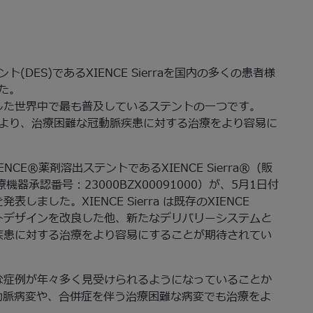
DES)であるXIENCE Sierraを国内の多くの患者様
た。
した世界中で最も普及しているステントの一つです。
より、治療困難な冠動脈疾患に対する治療をより容易に
NCE®薬剤溶出ステントであるXIENCE Sierra®（販
医療機器承認番号：23000BZX00091000）が、5月1日付
した。XIENCE Sierra は既存のXIENCE
ントデザインを改良した他、新たなデリバリーシステムと
疾患に対する治療をより容易にすることが期待されてい
な症例が年々多く見受けられるようになっていることか
もつ冠動脈病変や、合併症を伴う治療困難な病変でも治療をよ