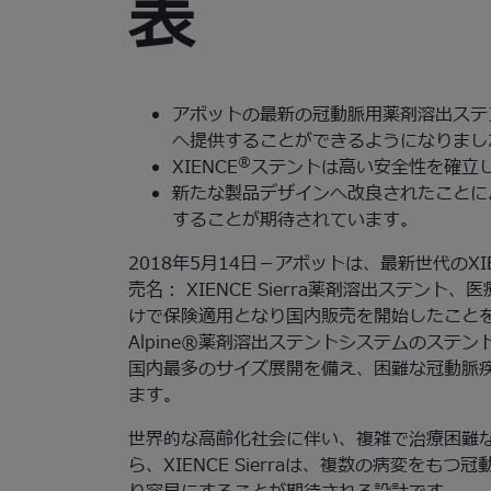
表
アボットの最新の冠動脈用薬剤溶出ステント(
へ提供することができるようになりまし
®
XIENCE
ステントは高い安全性を確立
新たな製品デザインへ改良されたことに
することが期待されています。
2018年5月14日－アボットは、最新世代のXIE
売名： XIENCE Sierra薬剤溶出ステント、
けで保険適用となり国内販売を開始したことを発表しま
Alpine®薬剤溶出ステントシステムのステ
国内最多のサイズ展開を備え、困難な冠動脈
ます。
世界的な高齢化社会に伴い、複雑で治療困難
ら、XIENCE Sierraは、複数の病変を