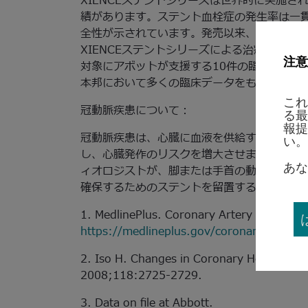
XIENCEステントシリーズは世界的に実施さ
績があります。ステント血栓症の発生率は一
全性が示されています。発売以来、世界中で8
XIENCEステントシリーズによる治療を受けて
注意
対象にアボットが支援する10件の臨床試験 
本邦において多くの臨床データをもつ薬剤溶
これ
冠動脈疾患について：
る最
報提
冠動脈疾患は、心臓に血液を供給する動脈が
い。
し、心臓発作のリスクを増大させます。冠動
あな
ィオロジストが、脚または手首の動脈を経由
確保するためのステントを留置する、非外科
1. MedlinePlus. Coronary Artery Disease. 
https://medlineplus.gov/coronaryarterydi
2. Iso H. Changes in Coronary Heart Dise
2008;118:2725-2729.
3. Data on file at Abbott.