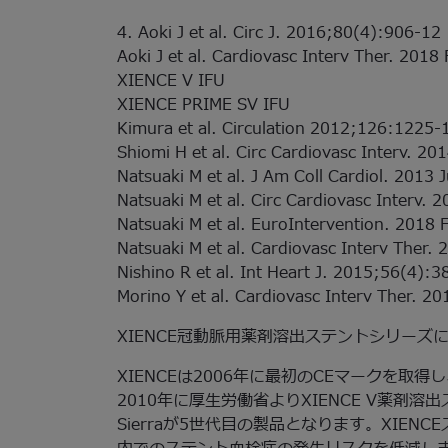
4. Aoki J et al. Circ J. 2016;80(4):906-12
Aoki J et al. Cardiovasc Interv Ther. 2018
XIENCE V IFU
XIENCE PRIME SV IFU
Kimura et al. Circulation 2012;126:1225-
Shiomi H et al. Circ Cardiovasc Interv. 2
Natsuaki M et al. J Am Coll Cardiol. 2013
Natsuaki M et al. Circ Cardiovasc Interv. 
Natsuaki M et al. EuroIntervention. 2018 
Natsuaki M et al. Cardiovasc Interv Ther.
Nishino R et al. Int Heart J. 2015;56(4):
Morino Y et al. Cardiovasc Interv Ther. 20
XIENCE冠動脈用薬剤溶出ステントシリーズ
XIENCEは2006年に最初のCEマークを取
2010年に厚生労働省よりXIENCE V薬剤
Sierraが5世代目の製品となります。XIE