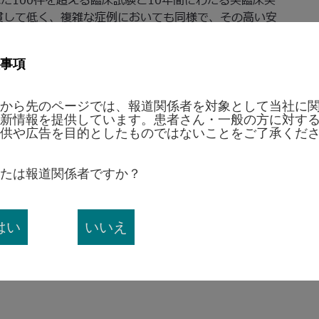
れた100件を超える臨床試験と10年間にわたる実臨床実
貫して低く、複雑な症例においても同様で、その高い安
00万人を超える患者様が
おり 、日本国内においても、7,500名以上の患者様を
事項
をはじめ、多数の医師主導型臨床試験が実施されており、
出ステントの一つです。
から先のページでは、報道関係者を対象として当社に
新情報を提供しています。患者さん・一般の方に対す
供や広告を目的としたものではないことをご了承くだ
硬化・狭窄すると発症し、胸痛または息切れを引き起こ
脈疾患に対する治療では、インターベンショナルカーデ
たは報道関係者ですか？
してカテーテルを挿入し、狭窄した血管を拡げて血流を
的な経皮的冠動脈形成術を実施します。
Available on
はい
いいえ
sease.html
. Accessed April 24, 2018.
ase Risk Among Japanese. Circulation.