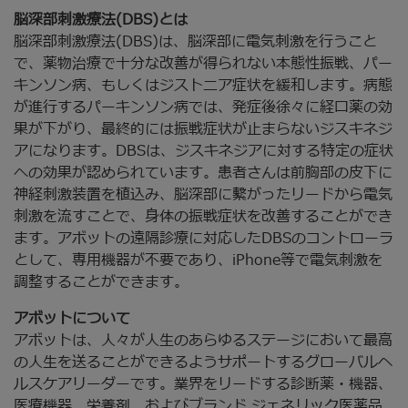
脳深部刺激療法(DBS)とは
脳深部刺激療法(DBS)は、脳深部に電気刺激を行うこと
で、薬物治療で十分な改善が得られない本態性振戦、パー
キンソン病、もしくはジストニア症状を緩和します。病態
が進行するパーキンソン病では、発症後徐々に経口薬の効
果が下がり、最終的には振戦症状が止まらないジスキネジ
アになります。DBSは、ジスキネジアに対する特定の症状
への効果が認められています。患者さんは前胸部の皮下に
神経刺激装置を植込み、脳深部に繋がったリードから電気
刺激を流すことで、身体の振戦症状を改善することができ
ます。アボットの遠隔診療に対応したDBSのコントローラ
として、専用機器が不要であり、iPhone等で電気刺激を
調整することができます。
アボットについて
アボットは、人々が人生のあらゆるステージにおいて最高
の人生を送ることができるようサポートするグローバルヘ
ルスケアリーダーです。業界をリードする診断薬・機器、
医療機器、栄養剤、およびブランド ジェネリック医薬品