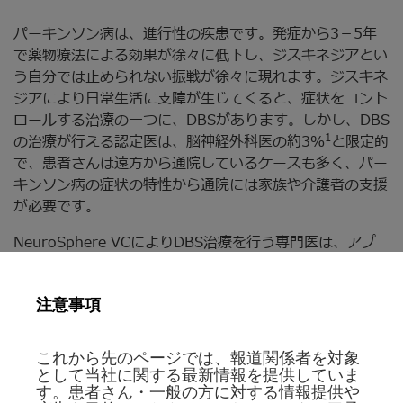
パーキンソン病は、進行性の疾患です。発症から3－5年
で薬物療法による効果が徐々に低下し、ジスキネジアとい
う自分では止められない振戦が徐々に現れます。ジスキネ
ジアにより日常生活に支障が生じてくると、症状をコント
ロールする治療の一つに、DBSがあります。しかし、DBS
1
の治療が行える認定医は、脳神経外科医の約3％
と限定的
で、患者さんは遠方から通院しているケースも多く、パー
キンソン病の症状の特性から通院には家族や介護者の支援
が必要です。
NeuroSphere VCによりDBS治療を行う専門医は、アプ
リのビデオ通話機能を通して患者さんの症状を確認し、調
整した電気刺激プログラムをインターネット経由で患者さ
注意事項
んに送信することができます。患者さんは、スマートフォ
ンによって受診した電気刺激プログラムをBluetoothによ
って体内に植込まれている刺激装置と通信させ、パーキン
これから先のページでは、報道関係者を対象
ソン病症状をコントロールすることができます。さらに、
として当社に関する最新情報を提供していま
す。患者さん・一般の方に対する情報提供や
これまで対面診療で行われてきた、機器チェックも遠隔で