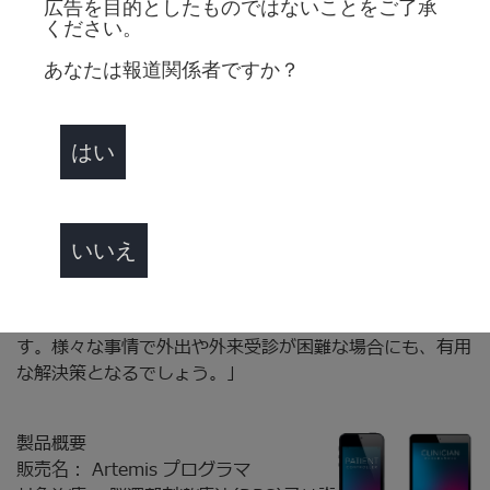
広告を目的としたものではないことをご了承
行うことが可能です。通信トラブルに対しても、通信障害
ください。
発生時にはリカバリプログラムが作動し最後に使用してい
たプログラムに自動設定されます。NeuroSphere VCは、
あなたは報道関係者ですか？
患者さんに質の高い治療を届け、通院の負担を軽減させる
ことが期待されます。
はい
独立行政法人 国立病院機構 仙台西多賀病院 脳神経外科医
長の永松謙一医師は、次のように述べています。「現在、
DBS治療を提供できる医療機関は限られており、遠方在住
のために術後の通院等が障壁となり治療を断念される患者
いいえ
さんも少なくありません。遠隔診療でのDBS治療プログラ
ムの調整が可能となることで患者さんのみならず家族や介
助者の方の負担が軽減され、生活の質の向上が期待されま
す。様々な事情で外出や外来受診が困難な場合にも、有用
な解決策となるでしょう。」
製品概要
販売名： Artemis プログラマ