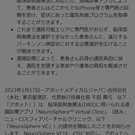
脳深部刺激療法に対応した、遠隔診療アプリによっ
て、患者さんはどこからでもiPhone等で専門医の診
察を受け、症状にあった電気刺激プログラムを取得
することができます。
これまで通院可能エリアに専門医がおらず、脳深部
刺激療法を選択できなかった患者さんに、進行する
パーキンソン病症状に対する治療選択を広げること
が期待できます。
遠隔診療によって、患者さん自身の通院負担に加
え、通院を支援する家族や介護者の負担も軽減させ
ることができます。
2023年1月17日―アボットメディカルジャパン合同会社
（本社: 東京都港区、代表執行役員社長 千田 真弓、以下
「アボット」）は、脳深部刺激療法(DBS)に用いられる遠
隔診療アプリ「NeuroSphere™ Virtual Clinic」（読み：
ニューロスフィアバーチャルクリニック、以下
「NeuroSphere VC」）の提供を開始したことをお知らせ
します。NeuroSphere VCは、iOSに対応し、アボットへ