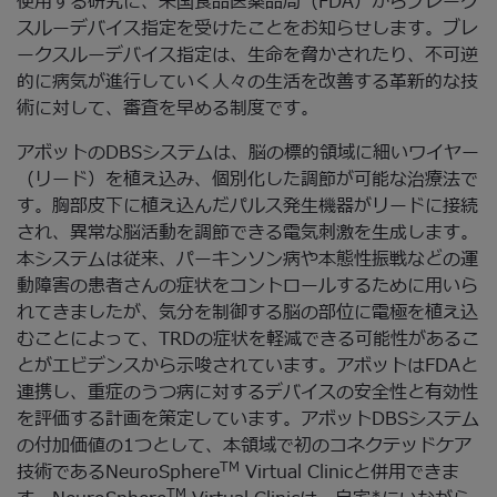
使用する研究に、米国食品医薬品局（FDA）からブレーク
スルーデバイス指定を受けたことをお知らせします。ブレ
ークスルーデバイス指定は、生命を脅かされたり、不可逆
的に病気が進行していく人々の生活を改善する革新的な技
術に対して、審査を早める制度です。
アボットのDBSシステムは、脳の標的領域に細いワイヤー
（リード）を植え込み、個別化した調節が可能な治療法で
す。胸部皮下に植え込んだパルス発生機器がリードに接続
され、異常な脳活動を調節できる電気刺激を生成します。
本システムは従来、パーキンソン病や本態性振戦などの運
動障害の患者さんの症状をコントロールするために用いら
れてきましたが、気分を制御する脳の部位に電極を植え込
むことによって、TRDの症状を軽減できる可能性があるこ
とがエビデンスから示唆されています。アボットはFDAと
連携し、重症のうつ病に対するデバイスの安全性と有効性
を評価する計画を策定しています。アボットDBSシステム
の付加価値の1つとして、本領域で初のコネクテッドケア
TM
技術であるNeuroSphere
Virtual Clinicと併用できま
TM