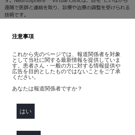
す。NeuroSphere
Virtual Clinicは、自宅*にいながら
遠隔で医師と連絡を取り、診療や治療の調整を受けられる
技術です。
米国では、TRDによって年間約440億ドルの医療費、失
1
業、生産性の損失が生じていますが
、TRDの患者さんに
注意事項
とって、DBSは、うつ症状に有意な改善をもたらす可能性
があります。現在、医師は、うつ病とも呼ばれるMDDに
これから先のページでは、報道関係者を対象
対して、抗うつ薬やデバイス治療などの幅広い治療法を利
として当社に関する最新情報を提供していま
用することができますが、それにもかかわらず、MDDと
す。患者さん・一般の方に対する情報提供や
診断される患者さんの最大3分の1（米国では毎年約280万
広告を目的としたものではないことをご了承
ください。
人）は、4種類の抗うつ治療アプローチ1,2を試しても奏
効が見られず、TRDまたは、治療困難なうつ病を引き起こ
あなたは報道関係者ですか？
します。治療が失敗するたびに、症状が軽減する可能性が
低下していきます。4回目の治療が失敗する頃までに、
2
83%もの患者さんが再発します
。
はい
ブレークスルーデバイス指定を受けるには、アンメットニ
ーズに対処することができ、生命を脅かされたり、不可逆
的に病気が進行していく人々の生活を改善する可能性があ