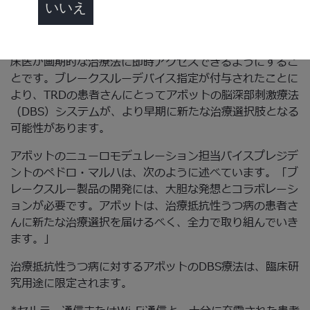
いいえ
ることを示す必要があります。本プログラムの目的は、市
販前承認の規制基準を満たしつつ、画期的な治療法の開
発、評価、審査を加速させることによって、患者さんと臨
床医が画期的な治療法に即時アクセスできるようにするこ
とです。ブレークスルーデバイス指定が付与されたことに
より、TRDの患者さんにとってアボットの脳深部刺激療法
（DBS）システムが、より早期に新たな治療選択肢となる
可能性があります。
アボットのニューロモデュレーション担当バイスプレジデ
ントのペドロ・マルハは、次のように述べています。「ブ
レークスルー製品の開発には、大胆な発想とコラボレーシ
ョンが必要です。アボットは、治療抵抗性うつ病の患者さ
んに新たな治療選択を届けるべく、全力で取り組んでいき
ます。」
治療抵抗性うつ病に対するアボットのDBS療法は、臨床研
究用途に限定されます。