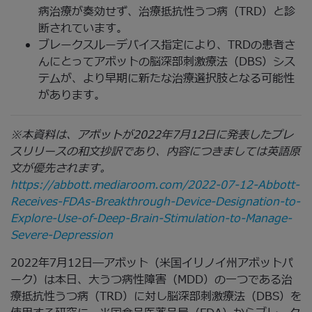
病治療が奏効せず、治療抵抗性うつ病（TRD）と診
断されています。
ブレークスルーデバイス指定により、TRDの患者さ
んにとってアボットの脳深部刺激療法（DBS）シス
テムが、より早期に新たな治療選択肢となる可能性
があります。
※本資料は、アボットが2022年7月12日に発表したプレ
スリリースの和文抄訳であり、内容につきましては英語原
文が優先されます。
https://abbott.mediaroom.com/2022-07-12-Abbott-
Receives-FDAs-Breakthrough-Device-Designation-to-
Explore-Use-of-Deep-Brain-Stimulation-to-Manage-
Severe-Depression
2022年7月12日―アボット（米国イリノイ州アボットパ
ーク）は本日、大うつ病性障害（MDD）の一つである治
療抵抗性うつ病（TRD）に対し脳深部刺激療法（DBS）を