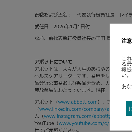
役職および氏名： 代表執行役員社長 レイ
就任日：2026年1月1日付
なお、前代表執行役員社長の千田 真弓は退任
注意
これ
アボットについて
る最
アボットは、人々が人生のあらゆるステージ
報提
い。
ヘルスケアリーダーです。業界をリードする
品分野の事業および製品を含め、人々の生活
あな
範な領域にわたっています。現在、世界160カ
アボット（
www.abbott.com
）、アボットジ
（
www.linkedin.com/company/abbott-/
）
ム（
www.instagram.com/abbottglobal
）、
YouTube（
www.youtube.com/c/abbott
）、
せてご参照ください。