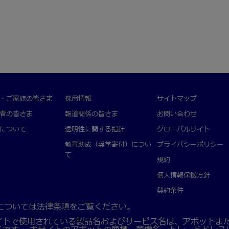
・ご家族の皆さま
採用情報
サイトマップ
者の皆さま
報道関係の皆さま
お問い合わせ
について
透明性に関する指針
グローバルサイト
教育助成（奨学寄付）につい
プライバシーポリシー
て
規約
個人情報保護方針
契約条件
rved. 詳細については法律条項をご覧ください。
イトで使用されている製品名およびサービス名は、アボットま