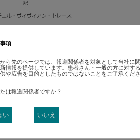
記
チェル・ヴィヴィアン・トレース
し、今後は執行役員 相談役として経営に関する助言を行います
事項
から先のページでは、報道関係者を対象として当社に
新情報を提供しています。患者さん・一般の方に対す
において最高の人生を送ることができるようサポートするグロ
供や広告を目的としたものではないことをご了承くだ
診断薬・機器、医療機器、栄養剤、およびブランドジェネリッ
に大きな影響をもたらす画期的なアボットの技術は、ヘルスケ
たは報道関係者ですか？
国以上で、約114,000人の社員が活動しています。
ャパン（
www.abbott.co.jp
）、リンクトイン
はい
いいえ
、フェイスブック（
www.facebook.com/Abbott
）、インス
Ｘ（
x.com/AbbottNews
）、
YouTubeジャパン（
www.youtube.com/@abbottjapan
）