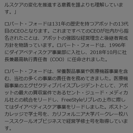
ルスケアの変化を推進する意義を誰よりも理解していま
す。」
ロバート・フォードは131年の歴史を持つアボットの13代
目のCEOとなります。これまですべてのCEOが社内から指
名されたことは、アボットの強固な経営理念と後継者育成
方針を物語っています。ロバート・フォードは、1996年
にダイアベティスケア事業部に入社し、2018年10月に社
長兼最高執行責任者（COO）に任命されました。
ロバート・フォードは、栄養製品事業や医療機器事業を含
む、当社の多くの事業の責任者を務めてきました。医療機
器事業のエグゼクティブバイスプレジデントとして、アボ
ットの最大の買収案件であるセント・ジュード・メディカ
ル社との統合をリードし、FreeStyleリブレの上市に際し
てはダイアベティスケア事業をリードしました。ボストン
カレッジで学士号を、カリフォルニア大学バークレー校ハ
ーススクールオブビジネスで経営学修士号を取得していま
す。