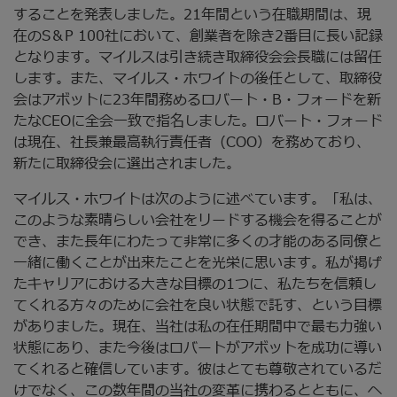
することを発表しました。21年間という在職期間は、現
在のS＆P 100社において、創業者を除き2番目に長い記録
となります。マイルスは引き続き取締役会会長職には留任
します。また、マイルス・ホワイトの後任として、取締役
会はアボットに23年間務めるロバート・B・フォードを新
たなCEOに全会一致で指名しました。ロバート・フォード
は現在、社長兼最高執行責任者（COO）を務めており、
新たに取締役会に選出されました。
マイルス・ホワイトは次のように述べています。「私は、
このような素晴らしい会社をリードする機会を得ることが
でき、また長年にわたって非常に多くの才能のある同僚と
一緒に働くことが出来たことを光栄に思います。私が掲げ
たキャリアにおける大きな目標の1つに、私たちを信頼し
てくれる方々のために会社を良い状態で託す、という目標
がありました。現在、当社は私の在任期間中で最も力強い
状態にあり、また今後はロバートがアボットを成功に導い
てくれると確信しています。彼はとても尊敬されているだ
けでなく、この数年間の当社の変革に携わるとともに、ヘ