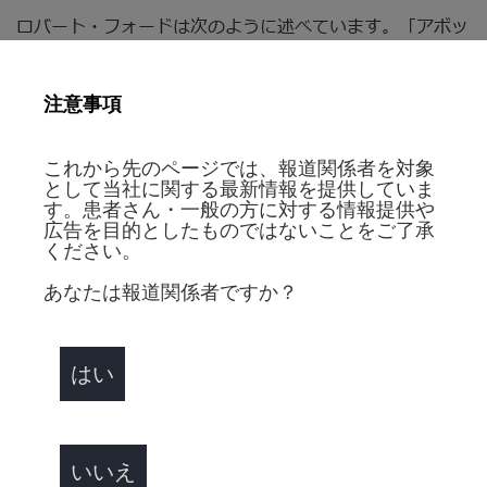
ロバート・フォードは次のように述べています。「アボッ
トを率いるという機会を得たことは非常に名誉なことで
す。マイルス・ホワイトの指導に感謝していますし、今後
注意事項
の科学や医薬そして技術の行方、そしてイノベーションを
通じて顧客や株主、社会に対していかに貢献できるかとい
うアボットが強みとする点について、同僚とともに推進し
これから先のページでは、報道関係者を対象
ていけることを楽しみにしています。
として当社に関する最新情報を提供していま
す。患者さん・一般の方に対する情報提供や
マイルス・ホワイトは、1998年に取締役会会長兼最高経
広告を目的としたものではないことをご了承
ください。
営責任者（CEO）に指名されました。以後、アボットの幾
度となる戦略的な変革を推進し、直近ではセント・ジュー
あなたは報道関係者ですか？
ド・メディカル社やAlere社の買収を通じて医療機器分野
および診断薬・機器事業におけるリーダーシップを強化す
るとともに、世界をリードする持続グルコースモニタリン
はい
グシステムであるFreeStyleリブレや、診断システムの
AlinityTMファミリーといった社内からの進化も実現して
きました。
いいえ
また、2004年のHospira社（2015年にファイザー社に買