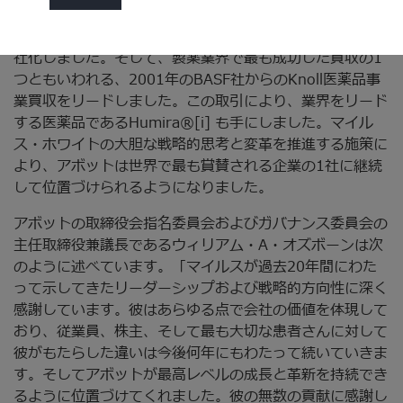
収）、そして2013年の、現在Fortune 100社にもなって
いるAbbVie社という、2つの非常に成功している企業を分
社化しました。そして、製薬業界で最も成功した買収の1
つともいわれる、2001年のBASF社からのKnoll医薬品事
業買収をリードしました。この取引により、業界をリード
する医薬品であるHumira®[i] も手にしました。マイル
ス・ホワイトの大胆な戦略的思考と変革を推進する施策に
より、アボットは世界で最も賞賛される企業の1社に継続
して位置づけられるようになりました。
アボットの取締役会指名委員会およびガバナンス委員会の
主任取締役兼議長であるウィリアム・A・オズボーンは次
のように述べています。「マイルスが過去20年間にわた
って示してきたリーダーシップおよび戦略的方向性に深く
感謝しています。彼はあらゆる点で会社の価値を体現して
おり、従業員、株主、そして最も大切な患者さんに対して
彼がもたらした違いは今後何年にもわたって続いていきま
す。そしてアボットが最高レベルの成長と革新を持続でき
るように位置づけてくれました。彼の無数の貢献に感謝し