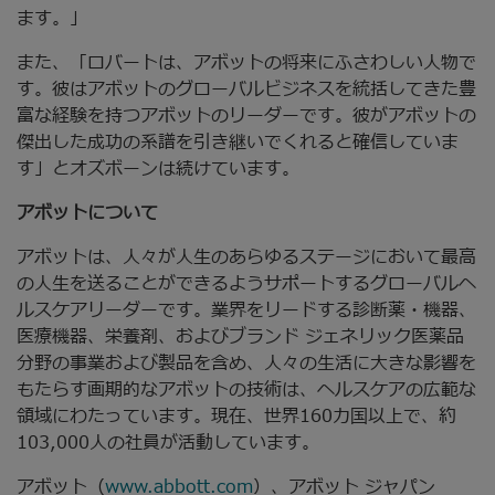
ます。」
また、「ロバートは、アボットの将来にふさわしい人物で
す。彼はアボットのグローバルビジネスを統括してきた豊
富な経験を持つアボットのリーダーです。彼がアボットの
傑出した成功の系譜を引き継いでくれると確信していま
す」とオズボーンは続けています。
アボットについて
アボットは、人々が人生のあらゆるステージにおいて最高
の人生を送ることができるようサポートするグローバルヘ
ルスケアリーダーです。業界をリードする診断薬・機器、
医療機器、栄養剤、およびブランド ジェネリック医薬品
分野の事業および製品を含め、人々の生活に大きな影響を
もたらす画期的なアボットの技術は、ヘルスケアの広範な
領域にわたっています。現在、世界160カ国以上で、約
103,000人の社員が活動しています。
アボット（
www.abbott.com
）、アボット ジャパン