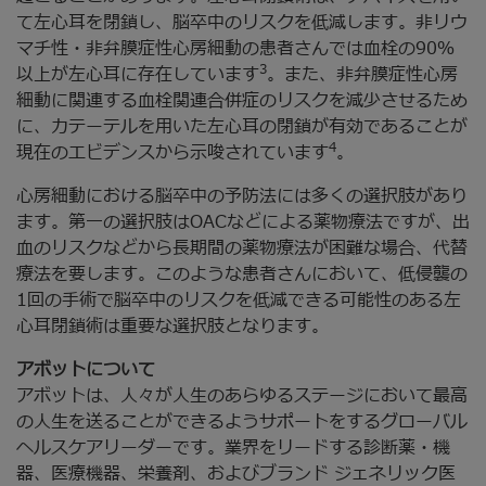
て左心耳を閉鎖し、脳卒中のリスクを低減します。非リウ
マチ性・非弁膜症性心房細動の患者さんでは血栓の90％
3
以上が左心耳に存在しています
。また、非弁膜症性心房
細動に関連する血栓関連合併症のリスクを減少させるため
に、カテーテルを用いた左心耳の閉鎖が有効であることが
4
現在のエビデンスから示唆されています
。
心房細動における脳卒中の予防法には多くの選択肢があり
ます。第一の選択肢はOACなどによる薬物療法ですが、出
血のリスクなどから長期間の薬物療法が困難な場合、代替
療法を要します。このような患者さんにおいて、低侵襲の
1回の手術で脳卒中のリスクを低減できる可能性のある左
心耳閉鎖術は重要な選択肢となります。
アボットについて
アボットは、人々が人生のあらゆるステージにおいて最高
の人生を送ることができるようサポートをするグローバル
ヘルスケアリーダーです。業界をリードする診断薬・機
器、医療機器、栄養剤、およびブランド ジェネリック医