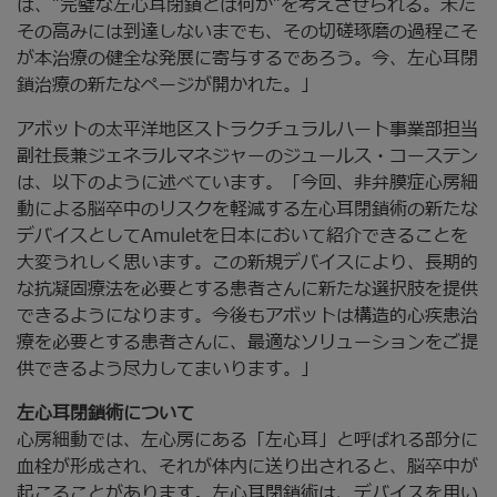
は、”完璧な左心耳閉鎖とは何か”を考えさせられる。未だ
その高みには到達しないまでも、その切磋琢磨の過程こそ
が本治療の健全な発展に寄与するであろう。今、左心耳閉
鎖治療の新たなページが開かれた。」
アボットの太平洋地区ストラクチュラルハート事業部担当
副社長兼ジェネラルマネジャーのジュールス・コーステン
は、以下のように述べています。「今回、非弁膜症心房細
動による脳卒中のリスクを軽減する左心耳閉鎖術の新たな
デバイスとしてAmuletを日本において紹介できることを
大変うれしく思います。この新規デバイスにより、長期的
な抗凝固療法を必要とする患者さんに新たな選択肢を提供
できるようになります。今後もアボットは構造的心疾患治
療を必要とする患者さんに、最適なソリューションをご提
供できるよう尽力してまいります。」
左心耳閉鎖術について
心房細動では、左心房にある「左心耳」と呼ばれる部分に
血栓が形成され、それが体内に送り出されると、脳卒中が
起こることがあります。左心耳閉鎖術は、デバイスを用い