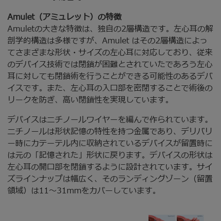
Amulet（アミュレット）の特徴
Amuletの大きな特徴は、独自の2層構造です。左心耳の解
剖学的構造は多様ですが、Amulet はその2層構造によっ
てさまざまな形状・サイズの左心耳に対応しており、従来
のデバイス技術では閉鎖が困難とされていたであろう左心
耳に対しても閉鎖術を行うことができる可能性のあるデバ
イスです。また、左心耳の入口部を密閉することで術後の
リークを防ぎ、高い閉鎖性を実現しています。
デバイスはニチノールワイヤーを編んで作られています。
ニチノールは形状記憶の特性を持つ金属であり、デリバリ
ー時にカテーテル内に収納されているデバイスが留置時に
は元の「記憶された」形状に戻ります。デバイスの形状は
左心耳の開口部を閉鎖するように設計されています。サイ
ズラインナップは幅広く、そのランディングゾーン（留置
領域）は11～31mmをカバーしています。