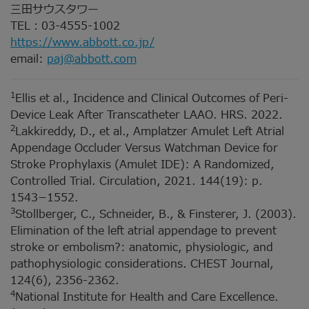
三田サウスタワー
TEL：03-4555-1002
https://www.abbott.co.jp/
email:
paj@abbott.com
1
Ellis et al., Incidence and Clinical Outcomes of Peri-
Device Leak After Transcatheter LAAO. HRS. 2022.
2
Lakkireddy, D., et al., Amplatzer Amulet Left Atrial
Appendage Occluder Versus Watchman Device for
Stroke Prophylaxis (Amulet IDE): A Randomized,
Controlled Trial. Circulation, 2021. 144(19): p.
1543−1552.
3
Stollberger, C., Schneider, B., & Finsterer, J. (2003).
Elimination of the left atrial appendage to prevent
stroke or embolism?: anatomic, physiologic, and
pathophysiologic considerations. CHEST Journal,
124(6), 2356-2362.
4
National Institute for Health and Care Excellence.