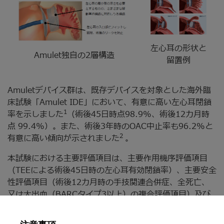
左心耳の形状と
Amulet独自の2層構造
留置例
Amuletデバイス群は、既存デバイスを対象とした海外臨
床試験「Amulet IDE」において、有意に高い左心耳閉鎖
1
率を示しました
（術後45日時点98.9%、術後12カ月時
点 99.4%）。また、術後3年時のOAC中止率も96.2%と
2
有意に高い傾向が示されました
。
本試験における主要評価項目は、主要作用機序評価項目
（TEEによる術後45日時の左心耳有効閉鎖率）、主要安全
性評価項目（術後12カ月時の手技関連合併症、全死亡、
又は大出血（BARCタイプ3以上）の複合評価項目）及び
主要有効性評価項目（術後18カ月時の虚血性脳卒中又は
全身性塞栓症の複合評価項目）から構成され、本品の対照