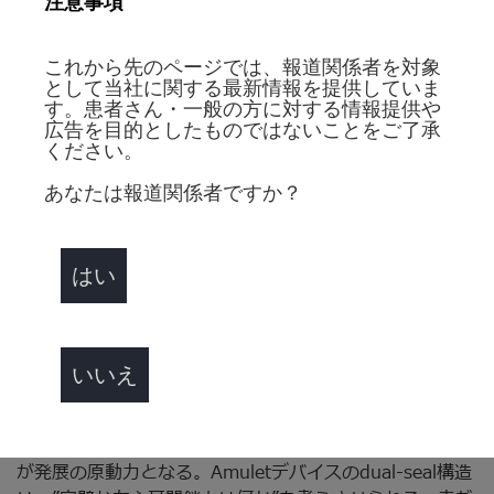
注意事項
2
群に対する非劣性が証明されています
。
鳥取大学医学部循環器・内分泌代謝内科 教授 山本一博先
これから先のページでは、報道関係者を対象
生は以下のように述べています。
として当社に関する最新情報を提供していま
す。患者さん・一般の方に対する情報提供や
「Amuletは欧州、米国では既に使用されているデバイス
広告を目的としたものではないことをご了承
であり、本邦でも左心耳閉鎖術の新たな選択肢として期待
ください。
されます。介入研究であるAmulet IDE試験において5年間
の追跡データにより有効性、安全性が示されています。さ
あなたは報道関係者ですか？
らに欧米でのリアルワールドデータであるEMERGE LAA
試験では、過去に左心耳閉鎖術を試みるもデバイス留置で
きなかった患者のうち80%以上においてAmuletを留置で
はい
きております。本邦においてもAmuletを必要としている
患者さんに、この安全で有効な治療が普及していくことを
期待しています。」
いいえ
また、小倉記念病院 循環器内科 副部長 福永真人先生は、
次のように述べています。「健全な競争には良いライバル
が必要で、古代オリンピアから明らかなように、競争こそ
が発展の原動力となる。Amuletデバイスのdual-seal構造