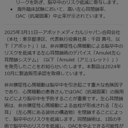
リークを防ぎ、脳卒中のリスク低減に寄与します。
海外臨床試験において、高い左心耳閉鎖率、
OAC（抗凝固薬）中止率が示されています。
2025年3月11日―アボットメディカルジャパン合同会社
（本社：東京都港区、代表執行役員社長：千田 真弓、以
下「アボット」）は、非弁膜症性心房細動による脳卒中の
リスクを低減する左心耳閉鎖術のデバイス「Amulet左心
耳閉鎖システム」（以下「Amulet（アミュレット）」）
を発売したことをお知らせいたします。本製品は2024年
10月に製造販売承認を取得しています。
非弁膜症性心房細動は脳卒中を引き起こす重大な危険因子
であり、心房細動の患者さんではOAC（抗凝固薬）の服用
などにより脳卒中を予防することが重要です。左心耳閉鎖
術は、非弁膜症性心房細動による血栓が形成される「左心
耳」（左心房にある袋状の構造物）を閉鎖することによっ
て、脳卒中のリスクを低減します。同閉鎖術は、1回の手
術で脳卒中のリスクを低減し、OACを中止できる可能性が