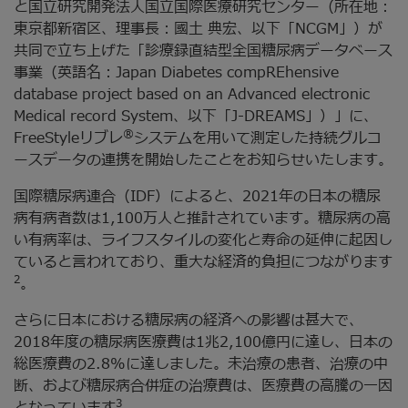
と国立研究開発法人国立国際医療研究センター（所在地：
東京都新宿区、理事長：國土 典宏、以下「NCGM」）が
共同で立ち上げた「診療録直結型全国糖尿病データベース
事業（英語名：Japan Diabetes compREhensive
database project based on an Advanced electronic
Medical record System、以下「J-DREAMS」）」に、
®
FreeStyleリブレ
システムを用いて測定した持続グルコ
ースデータの連携を開始したことをお知らせいたします。
国際糖尿病連合（IDF）によると、2021年の日本の糖尿
病有病者数は1,100万人と推計されています。糖尿病の高
い有病率は、ライフスタイルの変化と寿命の延伸に起因し
ていると言われており、重大な経済的負担につながります
2
。
さらに日本における糖尿病の経済への影響は甚大で、
2018年度の糖尿病医療費は1兆2,100億円に達し、日本の
総医療費の2.8%に達しました。未治療の患者、治療の中
断、および糖尿病合併症の治療費は、医療費の高騰の一因
3