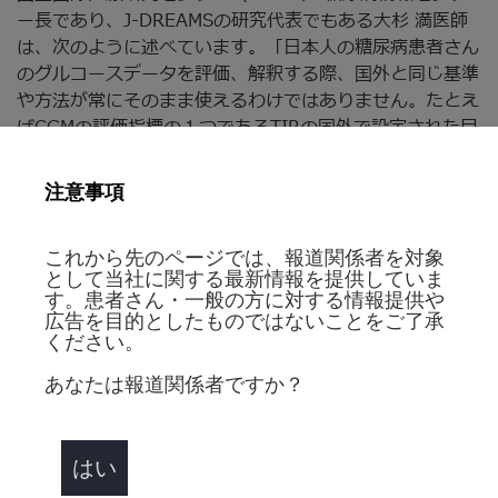
ー長であり、J-DREAMSの研究代表でもある大杉 満医師
は、次のように述べています。「日本人の糖尿病患者さん
のグルコースデータを評価、解釈する際、国外と同じ基準
や方法が常にそのまま使えるわけではありません。たとえ
ばCGMの評価指標の１つであるTIRの国外で設定された目
標値は、日本人の患者さんにおける適切な目標値とは異な
っている可能性があることが指摘されてきました。そのた
注意事項
めCGMで測定した日本人のグルコースデータが連携され
ることは非常に意味があります。FreeStyleリブレデータ
これから先のページでは、報道関係者を対象
を連携することで、J-DREAMS はこれまで以上に日本の
として当社に関する最新情報を提供していま
糖尿病診療の質の向上および有効な予防法の確立に貢献で
す。患者さん・一般の方に対する情報提供や
きると考えています」
広告を目的としたものではないことをご了承
ください。
アボットジャパン合同会社ダイアベティスケア事業部のゼ
あなたは報道関係者ですか？
ネラルマネージャー、キャロライン・ジョンソンは次のよ
うに述べています。「J-DREAMSという、糖尿病の包括的
なデータベースを構築するプロジェクトには大きな可能性
はい
があります。この取り組みは、今後数年間で、糖尿病の研
究と治療に大きな革新をもたらしてくれると信じていま