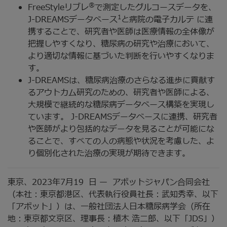
®
FreeStyleリブレ
で測定したグルコースデータを、
1
J-DREAMSデータベース
と病院の電子カルテ に連
携することで、研究者や医師は医療情報の全体像が
把握しやすくなり、糖尿病の研究や治療において、
より適切な情報に基づいた判断を行いやすくなりま
す。
J-DREAMSは、糖尿病治療のさらなる進歩に貢献す
るアウトカム研究のための、研究者や医師による、
大規模で継続的な糖尿病データベース構築を実現し
ています。 J-DREAMSデータベースに連携、研究者
や医師がより包括的なデータを見ることが可能にな
ることで、すべての人の病態や状況を考慮した、よ
り個別化された治療の実現が期待できます。
東京、2023年7月19
日 — アボットジャパン合同会社
（本社：東京都港区、代表執行役員社長：武知秀幸、以下
「アボット」）は、一般社団法人日本糖尿病学会（所在
地：東京都文京区、理事長：植木 浩二郎、以下「JDS」）