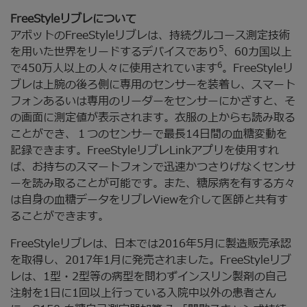
FreeStyleリブレについて
アボットのFreeStyleリブレは、持続グルコース測定技術
5
を用いた世界をリードするデバイスであり
、60カ国以上
6
で450万人以上の人々に使用されています
。FreeStyleリ
ブレは上腕の後ろ側に専用のセンサーを装着し、スマート
フォンあるいは専用のリーダーをセンサーにかざすと、そ
の画面に測定値が表示されます。衣服の上からも読み取る
ことができ、１つのセンサーで最長14日間の血糖変動を
記録できます。FreeStyleリブレLinkアプリを使用すれ
ば、お持ちのスマートフォンで迅速かつさりげなくセンサ
ーを読み取ることが可能です。また、糖尿病を有する方々
は自身の血糖データをリブレViewを介して医師と共有す
ることができます。
FreeStyleリブレは、日本では2016年5月に製造販売承認
を取得し、2017年1月に発売されました。FreeStyleリブ
レは、1型・2型等の病型を問わずインスリン製剤の自己
注射を1日に1回以上行っている入院中以外の患者さん