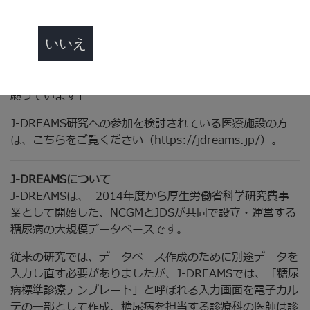
す。糖尿病は、全ての家族に影響を与えると言える個人的
な疾患で、私たちの多くは、愛する人々の中に糖尿病と共
いいえ
に生きる人がいます。研究者や医師が、より包括的なデー
タを見ることが可能になることで、すべての人の病態や状
況を考慮した、より個別化された治療が可能になることを
願っています」
J-DREAMS研究への参加を検討されている医療施設の方
は、こちらをご覧ください（https://jdreams.jp/）。
J-DREAMSについて
J-DREAMSは、 2014年度から厚生労働省科学研究費事
業として開始した、NCGMとJDSが共同で設立・運営する
糖尿病の大規模データベースです。
従来の研究では、データベース作成のために別途データを
入力し直す必要がありましたが、J-DREAMSでは、「糖尿
病標準診療テンプレート」と呼ばれる入力画面を電子カル
テの一部として作成、糖尿病を担当する診療科の医師は診