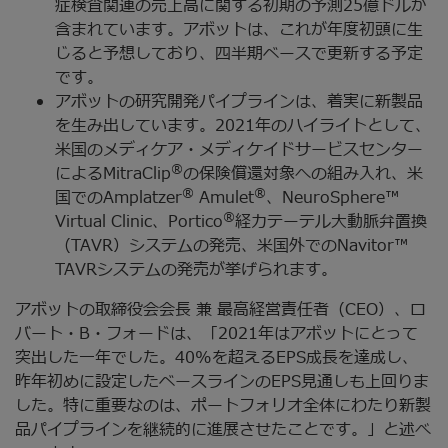
症検査関連の売上高に関する初期の予測25億ドルが
含まれています。アボットは、これが年度初頭に生
じると予想しており、四半期ベースで更新する予定
です。
アボットの研究開発パイプラインは、着実に新製品
を生み出しています。2021年のハイライトとして、
米国のメディケア・メディケイドサービスセンター
®
によるMitraClip
の保険償還対象への組み入れ、米
®
®
国でのAmplatzer
Amulet
、NeuroSphere™
®
Virtual Clinic、Portico
経カテーテル大動脈弁置換
（TAVR）システムの発売、米国外でのNavitor™
TAVRシステムの発売が挙げられます。
アボットの取締役会会長 兼 最高経営責任者（CEO）、ロ
バート・B・フォードは、「2021年はアボットにとって
突出した一年でした。40%を超えるEPS成長を達成し、
昨年初めに設定したベースラインのEPS見通しも上回りま
した。特に重要なのは、ポートフォリオ全体にわたり新製
品パイプラインを継続的に進展させたことです。」と述べ