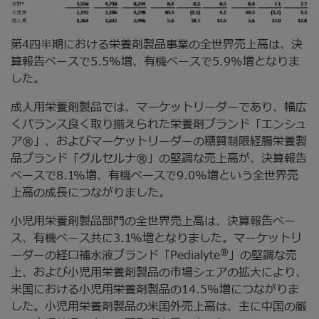
第4四半期における栄養剤製品事業の全世界売上高は、決
算報告ベースで5.5%増、有機ベースで5.9%増となりま
した。
成人用栄養剤製品では、マーケットリーダーであり、幅広
くバランス良く取り揃えられた栄養剤ブランド「エンシュ
ア®」、およびマーケットリーダーの糖質制限経腸栄養製
品ブランド「グルセルナ®」の堅調な売上高が、決算報告
ベースで8.1%増、有機ベースで9.0%増という全世界売
上高の成長につながりました。
小児用栄養剤製品部門の全世界売上高は、決算報告ベー
ス、有機ベース共に3.1%増となりました。マーケットリ
®
ーダーの経口補水液ブランド「Pedialyte
」の堅調な売
上、および小児用栄養剤製品の市場シェアの拡大により、
米国における小児用栄養剤製品の14.5%増につながりま
した。小児用栄養剤製品の米国外売上高は、主に中国の厳