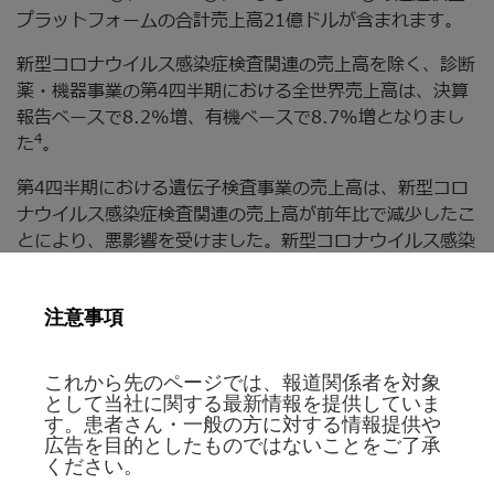
プラットフォームの合計売上高21億ドルが含まれます。
新型コロナウイルス感染症検査関連の売上高を除く、診断
薬・機器事業の第4四半期における全世界売上高は、決算
報告ベースで8.2%増、有機ベースで8.7%増となりまし
4
た
。
第4四半期における遺伝子検査事業の売上高は、新型コロ
ナウイルス感染症検査関連の売上高が前年比で減少したこ
とにより、悪影響を受けました。新型コロナウイルス感染
症検査関連の売上高を除く、遺伝子検査事業の第4四半期
における全世界売上高は、米国での34.6%増、米国外で
注意事項
の20.7%増を含め、決算報告ベースで24.1%増、有機ベ
5
ースで24.5%増となりました
。
これから先のページでは、報道関係者を対象
第4四半期におけるラピッドダイアグノスティクス事業の
として当社に関する最新情報を提供していま
米国外売上高は、新型コロナウイルス感染症検査関連の売
す。患者さん・一般の方に対する情報提供や
上高が前年比で減少したことにより、悪影響を受けまし
広告を目的としたものではないことをご了承
ください。
た。新型コロナウイルス感染症検査関連の売上高を除く、