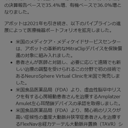
の決算報告ベースで35.4%増、有機ベースで36.0%増と
なりました。
アボットは2021年も引き続き、以下のパイプラインの進
展によって医療機器ポートフォリオを拡充しました。
米国のメディケア・メディケイドサービスセンター
は、アボットの革新的なMitraClipデバイスを保険償
還の対象に組み入れました。
患者さんが医師と対話し、必要に応じて遠隔でも新
しい治療の調整を受けられるこの分野で初の技術で
あるNeuroSphere Virtual Clinicを米国で発売しま
した。
米国食品医薬品局（FDA）より、虚血性脳卒中リス
クを有する心房細動患者さんを治療するAmplatzer
Amulet左心耳閉鎖デバイスの承認を取得しました。
米国食品医薬品局（FDA）より、開心術のリスクが
高い症候性の重度大動脈弁狭窄症患者さんを治療す
るFlexNav®経カテーテル大動脈弁置換（TAVR）シ