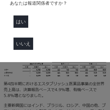
ラピッドダイアグノスティクス事業の米国外売上高は、決
あなたは報道関係者ですか？
算報告ベースで9.7%増、有機ベースで10.3%増となりま
6
した
。
はい
エスタブリッシュ医薬品
（単位：百万ドル）
いいえ
第4四半期におけるエスタブリッシュ医薬品事業の全世界
売上高は、決算報告ベースで4.9%増、有機ベースで
5.8%増となりました。
主要新興国にはインド、ブラジル、ロシア、中国の他、ブ