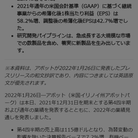
2021年通年の米国会計基準（GAAP）に基づく継続
事業からの希薄化後1株当たり利益（EPS）は
58.2%増、調整後の希薄化後EPSは42.7%増でし
た。
研究開発パイプラインは、急成長する大規模な市場
での数製品を含め、着実に新製品を生み出していま
す。
※本資料は、アボットが2022年1月26日に発表したプレ
スリリースの和文抄訳であり、内容につきましては英語原
文が優先されます。
2022年1月26日―アボット（米国イリノイ州アボットパ
ーク）は本日、2021年12月31日を期末とする第4四半期
および通年の業績を発表するとともに、2022年の業績見
通しを発表しました。
第4四半期の売上高は115億ドルとなり、為替変動の
影響を除いた決算報告ベースで7.2%増、有機ベー