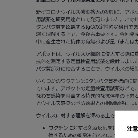
新型コロナウイルス感染症に対するアボット
新型コロナウイルス感染拡大の初期に、アボッ
用試薬を研究用途として発売しました。このI
タンパク質を認識するIgGの定性的な検査で
深く理解する上で、今後も重要です。今回発
中に産生された抗体の有無および量（または
アボットは、ウイルスが細胞に侵入する際に重
抗体を測定する定量検査用試薬を設計しまし
パク質部分に結合することで、ウイルスの細
いくつかのワクチンはSタンパク質を標的に
ています。アボットの定量検査用試薬などで、
なわち感染を阻害する特異的な抗体量の上昇
とウイルス感染の予防効果との相関関係につ
ウイルスに対する理解を深める上で、抗体検
ワクチンに対する免疫反応を評価し、モ
注意
価するための研究も行われます。