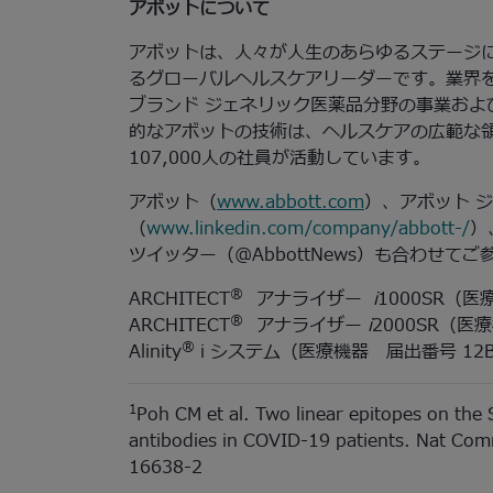
アボットについて
アボットは、人々が人生のあらゆるステージ
るグローバルヘルスケアリーダーです。業界
ブランド ジェネリック医薬品分野の事業およ
的なアボットの技術は、ヘルスケアの広範な領
107,000人の社員が活動しています。
アボット（
www.abbott.com
）、アボット 
（
www.linkedin.com/company/abbott-/
）
ツイッター（@AbbottNews）も合わせて
®
ARCHITECT
アナライザー
i
1000SR（医
®
ARCHITECT
アナライザー
i
2000SR（医療
®
Alinity
i システム（医療機器 届出番号 12B1
1
Poh CM et al. Two linear epitopes on the 
antibodies in COVID-19 patients. Nat C
16638-2