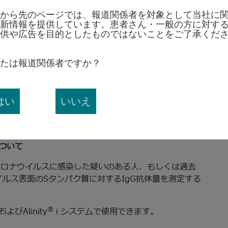
然な免疫反応によるものなのか、ワクチンによる免疫反
から先のページでは、報道関係者を対象として当社に
新情報を提供しています。患者さん・一般の方に対す
として検討されている回復期の患者さんから提供される
供や広告を目的としたものではないことをご了承くだ
3
す。
たは報道関係者ですか？
ルス感染症に立ち向かっている世界の医療現場をサポー
新の検査用試薬です。グローバルにおけるアボットの新
、遺伝子検査、抗原検査、血清学的検査などが含まれて
はい
いいえ
る検査やポイントオブケアで行われる迅速検査などがあ
て医療従事者がウイルスを検出する上で役立てられてい
薬について
コロナウイルスに感染した疑いのある人、もしくは過去
ルス表面のSタンパク質に対するIgG抗体量を測定する
®
およびAlinity
i システムで使用できます。