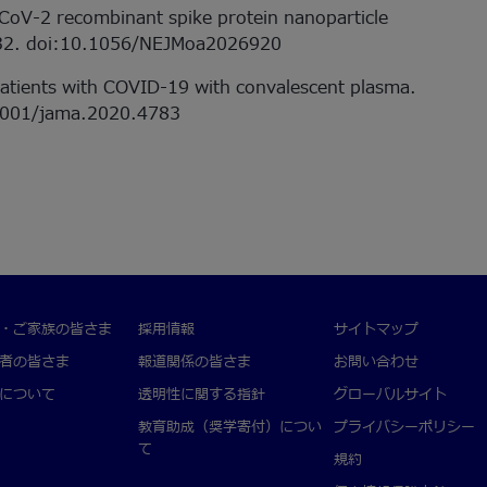
S-CoV-2 recombinant spike protein nanoparticle
332. doi:10.1056/NEJMoa2026920
ll patients with COVID-19 with convalescent plasma.
1001/jama.2020.4783
・ご家族の皆さま
採用情報
サイトマップ
者の皆さま
報道関係の皆さま
お問い合わせ
について
透明性に関する指針
グローバルサイト
教育助成（奨学寄付）につい
プライバシーポリシー
て
規約