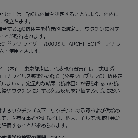
t抗体検査用試薬」は、IgG抗体量を測定することにより、体内に
に役立ちます。
結合するIgG抗体量を特異的に測定し、ワクチンに対す
ことが期待されます。
®
®
CT
アナライザー
i
1000SR、ARCHITECT
アナラ
テムで使用できます。
同会社（本社：東京都港区、代表執行役員社長 武知 秀
ロナウイルス感染症のIgG（免疫グロブリンG）抗体定
しました。定量的な結果（抗体量）が得られるIgG抗
回復やワクチンに対する免疫反応を評価する研究におい
対するワクチン（以下、ワクチン）の承認および供給の
とで、医療従事者や研究者は、個人、そして地域社会が
を評価することが求められます。