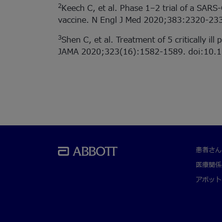
2
Keech C, et al. Phase 1–2 trial of a SAR
vaccine. N Engl J Med 2020;383:2320-2
3
Shen C, et al. Treatment of 5 critically i
JAMA 2020;323(16):1582-1589. doi:10.
患者さん
医療関係
アボット