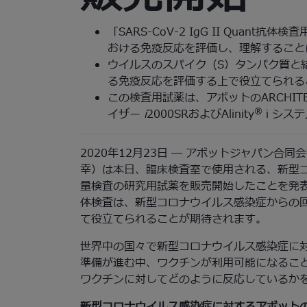
「SARS-CoV-2 IgG II Quan
おける免疫反応を評価し、理解すること
ウイルスのスパイク（S）タンパク質と
る免疫反応を評価する上で役立てられる
この検査用試薬は、アボットのARCHITE
®
イザー
i
2000SRおよびAlinity
i シス
2020年12月23日 ― アボットジャパン合
幸）は本日、臨床検査室で使用される、新型コ
量検査の研究用試薬を販売開始したことを発表
体検査は、新型コロナウイルス感染症からの
て役立てられることが期待されます。
世界中の国々で新型コロナウイルス感染症に
準備が進む中、ワクチンが利用可能になるこ
ワクチンに対してどのように反応しているか