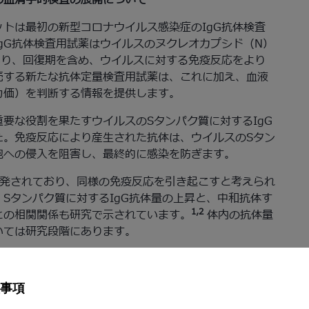
の血清学的検査の展開について
トは最初の新型コロナウイルス感染症のIgG抗体検査
gG抗体検査用試薬はウイルスのヌクレオカプシド（N）
あり、回復期を含め、ウイルスに対する免疫反応をより
売する新たな抗体定量検査用試薬は、これに加え、血液
力価）を判断する情報を提供します。
要な役割を果たすウイルスのSタンパク質に対するIgG
た。免疫反応により産生された抗体は、ウイルスのSタン
胞への侵入を阻害し、最終的に感染を防ぎます。
開発されており、同様の免疫反応を引き起こすと考えられ
Sタンパク質に対するIgG抗体量の上昇と、中和抗体す
1,2
との相関関係も研究で示されています。
体内の抗体量
いては研究段階にあります。
査は以下の点で研究に役立つ可能性があります。
ニタリングします。また、免疫反応が持続する期間を評
事項