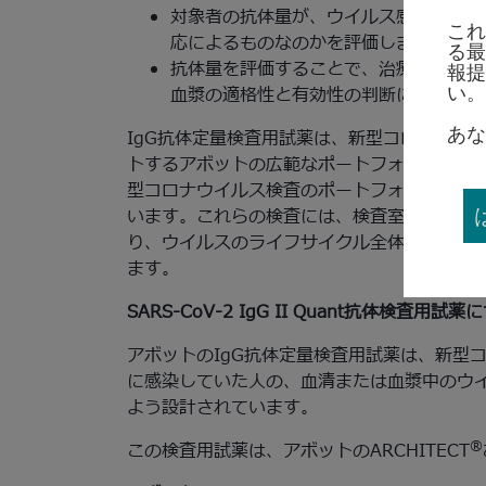
対象者の抗体量が、ウイルス感染後の自
これ
応によるものなのかを評価します。
る最
抗体量を評価することで、治療法の候補
報提
い。
血漿の適格性と有効性の判断に役立ちま
あな
IgG抗体定量検査用試薬は、新型コロナウイ
トするアボットの広範なポートフォリオの最
型コロナウイルス検査のポートフォリオには
います。これらの検査には、検査室で行われ
り、ウイルスのライフサイクル全体にわたっ
ます。
SARS-CoV-2 IgG II Quant抗体検査用試
アボットのIgG抗体定量検査用試薬は、新型
に感染していた人の、血清または血漿中のウイ
よう設計されています。
®
この検査用試薬は、アボットのARCHITECT