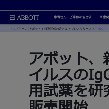
患者さん・ご家族の皆さま
医療関
トップページ | アボット
報道関係の皆さま
プレスリリース
アボット
アボット、
イルスのI
用試薬を研
販売開始