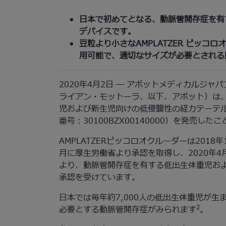
日本で初めてとなる、動脈管開存症を有
デバイスです。
豆粒より小さなAMPLATZER ピッコ
用可能で、適切なサイズが必要とされる
2020年4月2日 ― アボットメディカルジ
ライアン・モットーラ、以下、アボット）は
児および新生児向けの低侵襲性の経カテーテル治
番号：30100BZX00140000）を発売した
AMPLATZERピッコロオクルーダーは2018
月に厚生労働省より承認を取得し、2020年4
より、動脈管開存症を有する低出生体重児およ
承認を受けています。
日本では毎年約7,000人の低出生体重児が生
2
必要とする動脈管開存症がみられます
。