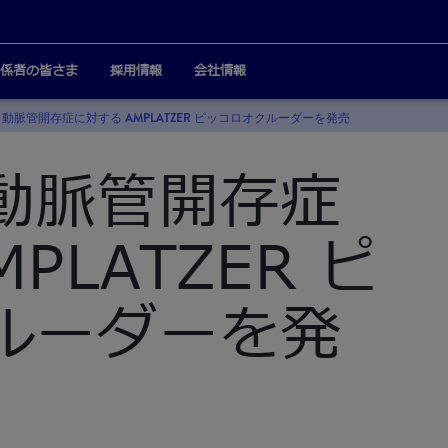
係者の皆さま
採用情報
会社情報
動脈管開存症に対する AMPLATZER ピッコロオクルーダーを発売
動脈管開存症
PLATZER ピ
ルーダーを発