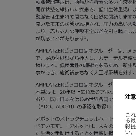
動脈管開存症は、胎盤から酸素の多い血液を
開存状態を維持した疾患で、低出生体重児に
動脈管は生まれて間もなく自然に閉鎖します
開いたままの状態が維持され、圧力の高い大
より、赤ちゃんの呼吸不全などを引き起こし
3
が残ることがあります
。
AMPLATZERピッコロはオクルーダーは、
で、足の付け根から挿入し、カテーテルを使
鎖します。低侵襲性の施術であるため、新生
事ができ、施術後まもなく人工呼吸器を外す
AMPLATZERピッコロはオクルーダー、生
本製品は、20年以上にわたるアボットのAMP
注意
おり、既に日本をはじめ世界各国では、より体の大きな
（ADO、ADO-II）の承認を取得しています。
これ
アボットのストラクチュラルハート事業部ゼ
る最
べています。「アボットは、人々の人生に大
報提
い。
た生活を手助けすることを目標に掲げています。