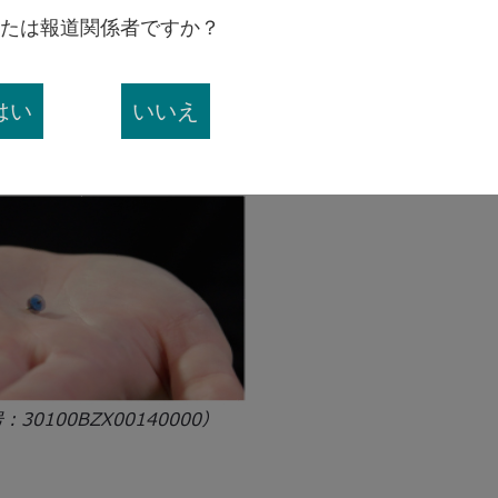
がらも投薬治療が奏効せず、開胸手術のリスクが高い小
たは報道関係者ですか？
正使用に関する手引きはこちらをご参照ください。
はい
いいえ
lo.shtml#01
0100BZX00140000）