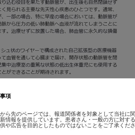
取り込む役目を果たす動脈管が、出生後も自然閉鎖せず
よく見られる主要な先天性心疾患のひとつです。通常、
が、一部の場合、特に早産の場合においては、動脈管が
動脈から圧力の低い肺動脈へ血液が流れてしまうことに
ます。治療せずに放置した場合、肺血管に永久的な損傷
メッシュ状のワイヤーで構成された自己拡張型の医療機器
って血管を通して心臓まで届け、開存状態の動脈管を閉
児集中治療室の重篤な状態の低出生体重児にも使用する
ことができることが期待されます。
後3日以上かつ体重700グラム以上の患者に使用されます。
LATZERオクルーダー製品群による治療実績に基づいて
事項
幼児用のAMPLATZER Duct Occluder 製品群
から先のページでは、報道関係者を対象として当社に
ネラル・マネージャーのダン・シルバーは次のように述
新情報を提供しています。患者さん・一般の方に対す
きな影響をもたらす画期的な技術で、より健康で充実し
供や広告を目的としたものではないことをご了承くだ
AMPLATZERピッコロオクルーダーの承認を日本で