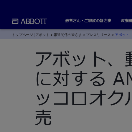
患者さん・ご家族の皆さま
医療関
トップページ | アボット
報道関係の皆さま
プレスリリース
アボット、
アボット、
に対する AM
ッコロオク
売