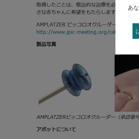
取得したことは、根治的な治療を必要としな
あな
さな赤ちゃんに希望をもたらします。」
AMPLATZER ピッコロオクルーダーの適
http://www.jpic-meeting.org/cathe/picco
製品写真
AMPLATZERピッコロオクルーダー（承認番号：3
アボットについて