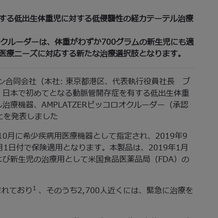
する低出生体重児に対する低侵襲性の経カテーテル治療
ロオクルーダーは、体重がわずか700グラムの新生児にも適
医療ニーズに対応する新たな治療選択肢となります。
ャパン合同会社（本社: 東京都港区、代表執行役員社長 ブ
、日本で初めてとなる動脈管開存症を有する低出生体重
療機器、AMPLATZERピッコロオクルーダー（承認
ことを発表しました
年10月に希少疾病用医療機器として指定され、2019年9
月1日付で保険適用となります。本製品は、2019年1月
び新生児の治療用として米国食品医薬品局（FDA）の
1
まれており
、そのうち2,700人近くには、緊急に治療を