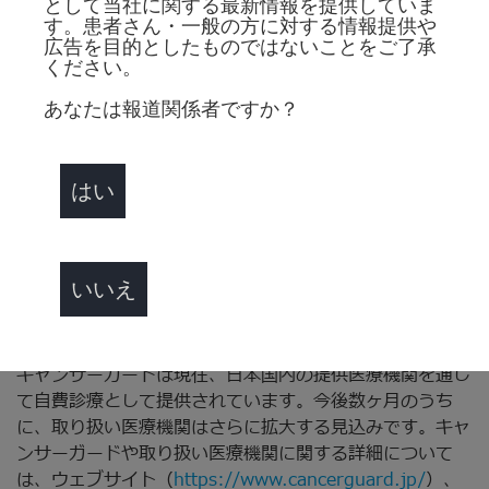
改善法の認定規制（CLIA）に基づく認証を取得している
として当社に関する最新情報を提供していま
検査機関です。陽性結果を受けた受検者に対しては、アボ
す。患者さん・一般の方に対する情報提供や
広告を目的としたものではないことをご了承
ットがケアナビゲーションを提供し、検査結果の理解や、
ください。
医療従事者と相談しながら適切な次のステップへ進むため
の支援を行います。
あなたは報道関係者ですか？
キャンサーガードについて
キャンサーガードは、医療従事者による評価の参考となる
はい
情報を提供することを目的としたLDT（Laboratory
Developed Test、自家調製試薬による検体検査）です。
本検査は、1回の採血で複数のバイオマーカー群を分析
し、50種類以上のがん種及びサブタイプにわたるがん関
いいえ
連シグナルを特定します。本検査は診断を代替するもので
はなく、医療上の判断は医師により行われます。
キャンサーガードは現在、日本国内の提供医療機関を通じ
て自費診療として提供されています。今後数ヶ月のうち
に、取り扱い医療機関はさらに拡大する見込みです。キャ
ンサーガードや取り扱い医療機関に関する詳細について
は、ウェブサイト（
https://www.cancerguard.jp/
）、