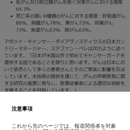
乳がん及び前立腺がんを除く対象がんにおける感度
64.1%
死亡率の高い6種類のがんに対する感度：肝胆道がん
80%、膵臓がん78%、胃がん73%、卵巣がん
71%、食道がん63%、肺がん63%。
アボット・キャンサー・ダイアグノスティクスの日本カン
トリーマネージャー、ステファン・ペレは次のように述べ
ています。「日本が米国以外で初めてキャンサーガードを
提供する国であることを誇りに思います。がんは日本にお
いて依然として多くの患者さんとそのご家族に影響を及ぼ
しています。本技術の提供を通じて、がんの早期発見に関
する研究の進展に寄与し、医療従事者による適切な判断を
支援することを目指しています。」
医師主導の検査提供体制
注意事項
日本で採取されたキャンサーガードの血液検体は、米国に
あるExact Sciences Laboratoriesで分析されます。同施
設は、米国病理医協会（CAP）の認定及び米国臨床検査室
これから先のページでは、報道関係者を対象