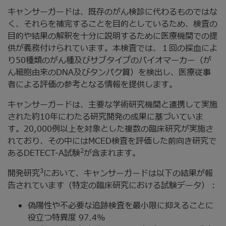
キャンサーガードは、既存のがん検診に代わるものではな
く、それらを補完することを目的としているため、検査の
目的や結果の解釈を十分に説明するために医療機関での提
供が義務付けられています。本検査では、１回の採血によ
り50種類のがん種及びサブタイプのバイオマーカー（が
ん細胞由来のDNA及びタンパク質）を検出し、医療従事
者による評価の参考となる情報を提供します。
キャンサーガードは、主要な学術研究機関と連携して実施
された約10年にわたる研究開発の成果に基づいていま
す。20,000例以上を対象とした複数の臨床研究が実施さ
れており、その中にはMCED検査を評価した前向き研究で
2
あるDETECT-A試験
が含まれます。
3
開発研究
において、キャンサーガードは以下の結果が報
告されています（特定の臨床研究における試験データ）：
偽陽性や不必要な追跡検査を最小限に抑えることに
役立つ特異度 97.4%