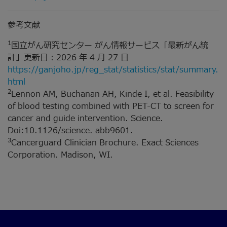
参考文献
1
国立がん研究センター がん情報サービス「最新がん統
計」更新日：2026 年 4 月 27 日
https://ganjoho.jp/reg_stat/statistics/stat/summary.
html
2
Lennon AM, Buchanan AH, Kinde I, et al. Feasibility
of blood testing combined with PET-CT to screen for
cancer and guide intervention. Science.
Doi:10.1126/science. abb9601.
3
Cancerguard Clinician Brochure. Exact Sciences
Corporation. Madison, WI.