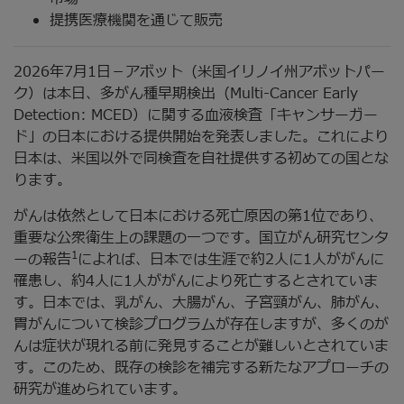
提携医療機関を通じて販売
2026年7月1日－アボット（米国イリノイ州アボットパー
ク）は本日、多がん種早期検出（Multi-Cancer Early
Detection: MCED）に関する血液検査「キャンサーガー
ド」の日本における提供開始を発表しました。これにより
日本は、米国以外で同検査を自社提供する初めての国とな
ります。
がんは依然として日本における死亡原因の第1位であり、
重要な公衆衛生上の課題の一つです。国立がん研究センタ
1
ーの報告
によれば、日本では生涯で約2人に1人ががんに
罹患し、約4人に1人ががんにより死亡するとされていま
す。日本では、乳がん、大腸がん、子宮頸がん、肺がん、
胃がんについて検診プログラムが存在しますが、多くのが
んは症状が現れる前に発見することが難しいとされていま
す。このため、既存の検診を補完する新たなアプローチの
研究が進められています。