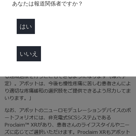
ボットでは、長年に渡り、慢性疼痛で苦しむ患者さんに最
あなたは報道関係者ですか？
良の治療プログラムを提供することを目指し、製品とソリ
ューションを提供してきました。このミッションを更に前
に進める為、Eternaは大変期待されるシステムとなりま
はい
す。Eternaは小型の充電式脊髄刺激装置であることから
従来品よりも侵襲が低く、術中および術後の患者さんの体
への負担を軽減します。また充電頻度も減ることから患者
いいえ
さんのADL（日常生活動作）およびQOL向上にも大きく寄
与すると信じています。そして、近日中にはAppleデバイ
スを用いたアボットの「NeuroSphereプログラマ」によ
る遠隔治療を行うこともできるようになります（導入予
定）。アボットは、今後も慢性疼痛に苦しむ患者さんによ
り適切な疼痛緩和の選択肢をご提供できるよう尽力してま
いります。」
なお、アボットのニューロモデュレーションデバイスのポ
ートフォリオには、非充電式SCSシステムである
Proclaim™ XRがあり、患者さんのライフスタイルやニー
ズに応じてご選択いただけます。Proclaim XRもアボット