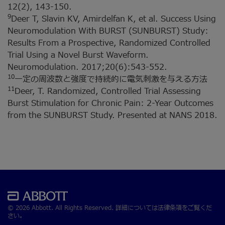
12(2), 143-150.
9
Deer T, Slavin KV, Amirdelfan K, et al. Success Using
Neuromodulation With BURST (SUNBURST) Study:
Results From a Prospective, Randomized Controlled
Trial Using a Novel Burst Waveform.
Neuromodulation. 2017;20(6):543-552.
10
一定の周波数と強度で持続的に電気刺激を与える方法
11
Deer, T. Randomized, Controlled Trial Assessing
Burst Stimulation for Chronic Pain: 2-Year Outcomes
from the SUNBURST Study. Presented at NANS 2018.
© 2026 Abbott. All Rights Reserved. 詳細については法律条項をご覧くだ
さい。