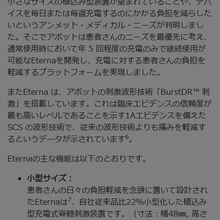
小さなサイズの植込み型装置が望まれていることや、デバ
イスを毎日または毎週充電するのにかかる負担を減らした
いというアンメット・メディカル・ニーズが判明しまし
た。そこでアボットは患者さんのニーズを最優先に考え、
通常使用時において年 5 回程度の充電のみで継続使用が
可能なEternaを開発し、充電に対する患者さんの負担を
軽減するプラットフォームを実現しました。
またEterna は、アボットの刺激波形技術「BurstDR™ 刺
激」を搭載しています。これは臨床エビデンスの信頼度が
最も高いレベルであることを示す1Aエビデンスを備えた
SCS の波形技術で、従来の波形技術よりも痛みを軽減す
6
るというデータが示されています
。
Eternaの主な機能は以下のとおりです。
小型サイズ：
患者さんの日々の負担軽減を念頭に置いて設計され
7
たEternaは
、自社従来品比22％小型化した植込み
型充電式脊髄刺激装置です。（寸法：幅48㎜, 高さ