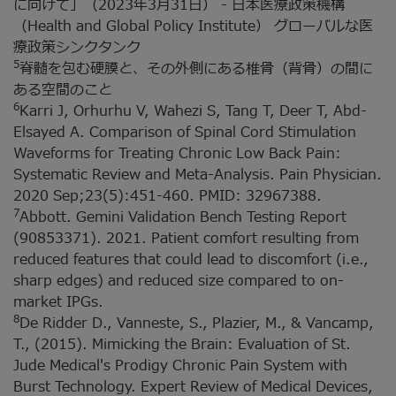
に向けて」（2023年3月31日） - 日本医療政策機構
（Health and Global Policy Institute） グローバルな医
療政策シンクタンク
5
脊髄を包む硬膜と、その外側にある椎骨（背骨）の間に
ある空間のこと
6
Karri J, Orhurhu V, Wahezi S, Tang T, Deer T, Abd-
Elsayed A. Comparison of Spinal Cord Stimulation
Waveforms for Treating Chronic Low Back Pain:
Systematic Review and Meta-Analysis. Pain Physician.
2020 Sep;23(5):451-460. PMID: 32967388.
7
Abbott. Gemini Validation Bench Testing Report
(90853371). 2021. Patient comfort resulting from
reduced features that could lead to discomfort (i.e.,
sharp edges) and reduced size compared to on-
market IPGs.
8
De Ridder D., Vanneste, S., Plazier, M., & Vancamp,
T., (2015). Mimicking the Brain: Evaluation of St.
Jude Medical's Prodigy Chronic Pain System with
Burst Technology. Expert Review of Medical Devices,