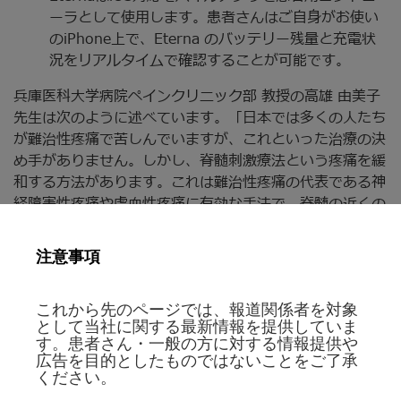
ーラとして使用します。患者さんはご自身がお使い
のiPhone上で、Eterna のバッテリー残量と充電状
況をリアルタイムで確認することが可能です。
兵庫医科大学病院ペインクリニック部 教授の高雄 由美子
先生は次のように述べています。「日本では多くの人たち
が難治性疼痛で苦しんでいますが、これといった治療の決
め手がありません。しかし、脊髄刺激療法という疼痛を緩
和する方法があります。これは難治性疼痛の代表である神
経障害性疼痛や虚血性疼痛に有効な手法で、脊髄の近くの
硬膜外腔に電極を留置し、脊髄を微弱な電気で刺激する方
法です。比較的侵襲の少ない安全な方法で、近年治療に使
注意事項
用する機器が劇的に発展してきています。Eternaの発売
で、痛みに苦しむ一人でも多くの患者さんにこの治療法を
これから先のページでは、報道関係者を対象
知ってもらうきっかけとなり、より多くの方に脊髄刺激療
として当社に関する最新情報を提供していま
法を広められる事を大いに期待しています。」
す。患者さん・一般の方に対する情報提供や
広告を目的としたものではないことをご了承
アボットのニューロモデュレーション事業部カントリーマ
ください。
ネジャーの藤本 祐介は、次のように述べています。「ア