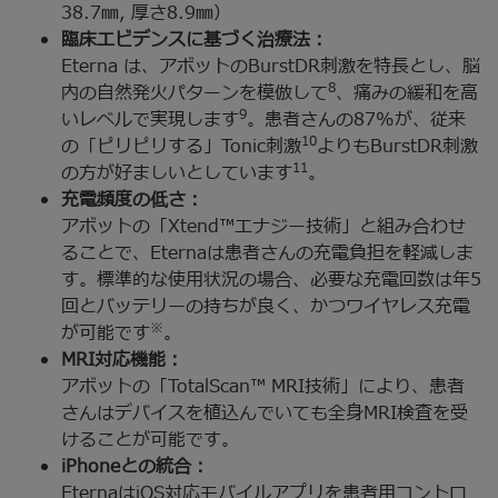
38.7㎜, 厚さ8.9㎜）
臨床エビデンスに基づく治療法：
Eterna は、アボットのBurstDR刺激を特長とし、脳
8
内の自然発火パターンを模倣して
、痛みの緩和を高
9
いレベルで実現します
。患者さんの87%が、従来
10
の「ピリピリする」Tonic刺激
よりもBurstDR刺激
11
の方が好ましいとしています
。
充電頻度の低さ：
アボットの「Xtend™エナジー技術」と組み合わせ
ることで、Eternaは患者さんの充電負担を軽減しま
す。標準的な使用状況の場合、必要な充電回数は年5
回とバッテリーの持ちが良く、かつワイヤレス充電
※
が可能です
。
MRI対応機能：
アボットの「TotalScan™ MRI技術」により、患者
さんはデバイスを植込んでいても全身MRI検査を受
けることが可能です。
iPhoneとの統合：
EternaはiOS対応モバイルアプリを患者用コントロ