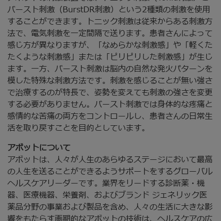
バースト刺激（BurstDR刺激）という2種類の刺激を使用
することができます。トニック刺激は従来からある刺激方
法で、電気刺激を一定間隔で送ります。患者さんによって
感じ方が異なりますが、「なめらかな刺激感」や「軽くた
たくような刺激感」または「ピリピリした刺激感」が生じ
ます。一方、バースト刺激は脳内の自然な発火パターンを
模した特殊な刺激方法です。刺激を感じることが無い強さ
で治療するのが特長で、姿勢を変えても刺激の強さを変更
する必要がありません。バースト刺激では身体的な疼痛と
感情的な苦痛の両方をコントロールし、患者さんの日常生
活を取り戻すことを目的としています。
アボットについて
アボットは、人々が人生のあらゆるステージにおいて最高
の人生を送ることができるようサポートをするグローバル
ヘルスケアリーダーです。業界をリードする診断薬・機
器、医療機器、栄養剤、およびブランド ジェネリック医
薬品分野の事業および製品を含め、人々の生活に大きな影
響をもたらす画期的なアボットの技術は、ヘルスケアの広