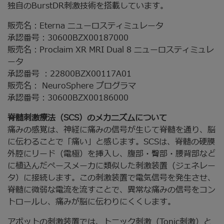
独自のBurstDR刺激技術を搭載しています。
販売名：Eterna ニューロスティミュレータ
承認番号：30600BZX00187000
販売名：Proclaim XR MRI Dual 8 ニューロスティミュレ
ータ
承認番号 ：22800BZX00117A01
販売名： NeuroSphere プログラマ
承認番号：30600BZX00186000
脊髄刺激療法（SCS）のメカニズムについて
痛みの感覚は、神経に痛みの信号が生じて脊髄を通り、脳
に伝わることで「痛い」と感じます。SCSは、脊髄の硬膜
外腔にリード（電極）を挿入し、腹部・臀部・腰背部など
に植込んだペースメーカに類似した刺激装置（ジェネレー
タ）に接続します。この刺激装置で電気信号を発生させ、
脊髄に微弱な電流を流すことで、異常な痛みの信号をコン
トロールし、痛みが脳に伝わりにくくします。
アボットの刺激装置では、トニック刺激（Tonic刺激）と