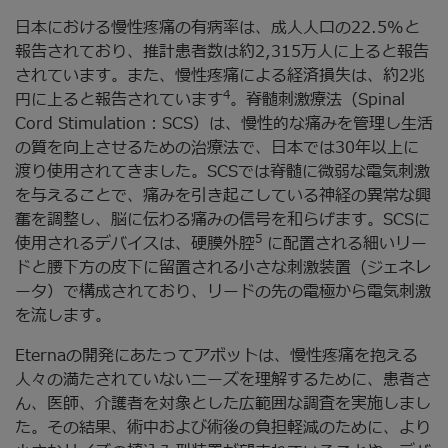
日本における慢性疼痛の有病率は、成人人口の22.5%と
報告されており、推計患者数は約2,315万人に上ると報告
されています。また、慢性疼痛による経済損失は、約2兆
4
円に上ると報告されています
。脊髄刺激療法（Spinal
Cord Stimulation：SCS）は、慢性的な痛みを管理し生活
の質を向上させるための治療法で、日本では30年以上に
渡り使用されてきました。SCSでは脊髄に微弱な電気刺激
を与えることで、痛みを引き起こしている神経の異常な興
奮を調整し、脳に伝わる痛みの信号を和らげます。SCSに
5
使用されるデバイスは、硬膜外腔
に配置される細いリー
ドと腰下方の皮下に留置される小さな刺激装置（ジェネレ
ータ）で構成されており、リードの先の電極から電気刺激
を流します。
Eternaの開発にあたってアボットは、慢性疼痛を抱える
人々の満たされていないニーズを理解するために、患者さ
ん、医師、介護者を対象とした広範囲な調査を実施しまし
た。その結果、術中および術後の負担軽減のために、より