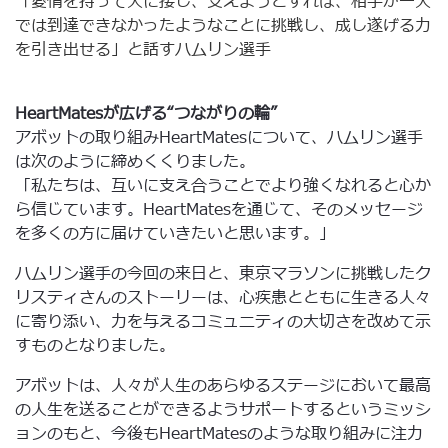
「愛情を持って人に接し、支えようとすれば、相手が一人
では到達できなかったようなことに挑戦し、成し遂げる力
を引き出せる」と話すハムリン選手
HeartMatesが広げる“つながりの輪”
アボットの取り組みHeartMatesについて、ハムリン選手
は次のように締めくくりました。
「私たちは、互いに支え合うことでより強くなれると心か
ら信じています。HeartMatesを通じて、そのメッセージ
を多くの方に届けていきたいと思います。」
ハムリン選手の今回の来日と、東京マラソンに挑戦したク
リスティさんのストーリーは、心疾患とともに生きる人々
に寄り添い、力を与えるコミュニティの大切さを改めて示
すものとなりました。
アボットは、人々が人生のあらゆるステージにおいて最高
の人生を送ることができるようサポートするというミッシ
ョンのもと、今後もHeartMatesのような取り組みに注力