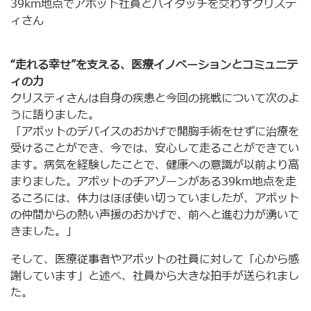
39km地点でアボット社員とハイタッチを交わすクリステ
ィさん
“走れる幸せ”を支える、医療イノベーションとコミュニテ
ィの力
クリスティさんは自身の疾患と今回の挑戦について次のよ
うに語りました。
「アボットのデバイスのおかげで開胸手術をせずに治療を
受けることができ、今では、安心して走ることができてい
ます。病気を経験したことで、健康への意識が以前より高
まりました。アボットのチアゾーンがある39km地点を走
るころには、体力はほぼ使い切っていましたが、アボット
の仲間からの熱い声援のおかげで、前へと進む力が湧いて
きました。」
そして、医療従事者やアボットの社員に対して「心から感
謝しています」と述べ、社員から大きな拍手が送られまし
た。