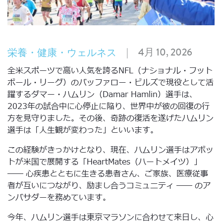
|
4月 10, 2026
栄養・健康・ウェルネス
全米スポーツで高い人気を誇るNFL（ナショナル・フット
ボール・リーグ）のバッファロー・ビルズで現役として活
躍するダマー・ハムリン（Damar Hamlin）選手は、
2023年の試合中に心停止に陥り、世界中が彼の回復の行
方を見守りました。その後、奇跡の復活を遂げたハムリン
選手は「人生観が変わった」といいます。
この経験がきっかけとなり、現在、ハムリン選手はアボッ
トが米国で展開する「HeartMates（ハートメイツ）」
―― 心疾患とともに生きる患者さん、ご家族、医療従事
者が互いにつながり、励まし合うコミュニティ ―― のア
ンバサダーを務めています。
今年、ハムリン選手は東京マラソンに合わせて来日し、心