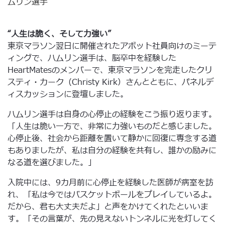
ムリン選手
“人生は脆く、そして力強い”
東京マラソン翌日に開催されたアボット社員向けのミーテ
ィングで、ハムリン選手は、脳卒中を経験した
HeartMatesのメンバーで、東京マラソンを完走したクリ
スティ・カーク（Christy Kirk）さんとともに、パネルデ
ィスカッションに登壇しました。
ハムリン選手は自身の心停止の経験をこう振り返ります。
「人生は脆い一方で、非常に力強いものだと感じました。
心停止後、社会から距離を置いて静かに回復に専念する道
もありましたが、私は自分の経験を共有し、誰かの励みに
なる道を選びました。」
入院中には、9カ月前に心停止を経験した医師が病室を訪
れ、「私は今ではバスケットボールをプレイしているよ。
だから、君も大丈夫だよ」と声をかけてくれたといいま
す。「その言葉が、先の見えないトンネルに光を灯してく