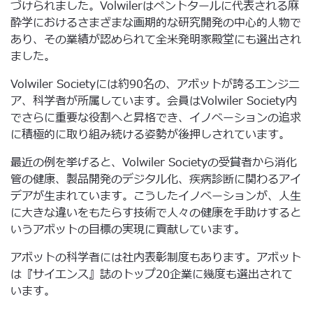
づけられました。Volwilerはペントタールに代表される麻
酔学におけるさまざまな画期的な研究開発の中心的人物で
あり、その業績が認められて全米発明家殿堂にも選出され
ました。
Volwiler Societyには約90名の、アボットが誇るエンジニ
ア、科学者が所属しています。会員はVolwiler Society内
でさらに重要な役割へと昇格でき、イノベーションの追求
に積極的に取り組み続ける姿勢が後押しされています。
最近の例を挙げると、Volwiler Societyの受賞者から消化
管の健康、製品開発のデジタル化、疾病診断に関わるアイ
デアが生まれています。こうしたイノベーションが、人生
に大きな違いをもたらす技術で人々の健康を手助けすると
いうアボットの目標の実現に貢献しています。
アボットの科学者には社内表彰制度もあります。アボット
は『サイエンス』誌のトップ20企業に幾度も選出されて
います。