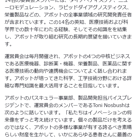
14名の委員会メンバーには、ダイアベティスケア、ニュ
ーロモデュレーション、ラピッドダイアグノスティクス、
栄養製品などの、アボットの全事業領域の研究開発責任者
が含まれています。この14名の英知、医療技術および科
学界での数十年にわたる経験、そしてその知識をを結集
し、アボットが取り組む研究の長期的展望を描いていきま
す。
運営員会は毎月開催され、アボットの4つの中核ビジネス
である医療機器、診断薬・機器、栄養製品、医薬品に関す
る医療技術の動向や連携機会についてよく話し合われま
す。アボットが培ってきた科学、工学技術分野における詳
細な専門知識を最大活用することを目指しています。
アボットのバスキュラー事業部、製品開発担当バイスプレ
ジデントで、運営員会のメンバーであるToni Nosbushは
次のように話しています。「私たちはイノベーションの将
来像をずっと考え続けています。個々の製品だけを考える
のではなく、アボットの多様な事業が有する誇るべき素晴
らしい財産を生かして、いかにあらゆる患者さんに最善の