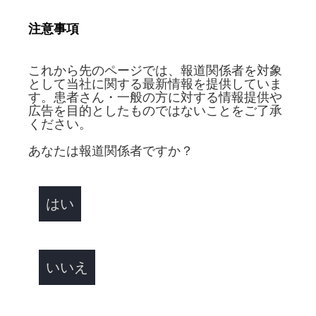
れる多くの液状栄養食品の糖質比率が50%を超えている
ところ、グルセルナ®-REXは33%であり、糖質を制限し
注意事項
た栄養管理に貢献します。
今回、容器を缶からアルミパウチ、RTHバッグに変更する
これから先のページでは、報道関係者を対象
ことで、医療現場で広く採用されている紙容器のように開
として当社に関する最新情報を提供していま
す。患者さん・一般の方に対する情報提供や
封時にハサミを必要とせず、また缶のように廃棄の手間も
広告を目的としたものではないことをご了承
かからなくなりました。RTHバッグではコンテナ等に移し
ください。
替える必要がなく、直接栄養セットに接続できるため、細
あなたは報道関係者ですか？
菌汚染リスクを減らすことにもつながり、医療従事者の手
間を大きく低減するだけでなく、リスク管理を徹底するこ
とが可能になります。また、医療機関で採用されている多
はい
くの液状栄養食品の賞味期限が6カ月であるのに対し、グ
ルセルナ-REXの賞味期限は製造後9カ月であり、医療機関
にとって効率的な在庫管理が可能となります。
一般社団法人日本臨床栄養実践協会 理事長の足立香代子
いいえ
先生は、｢栄養食品は人々が健康を回復する際、非常に重
要な役割を果たします。グルセルナ®-REXは、糖質を制
限したい患者さんに適した栄養食品です。今回、より進化