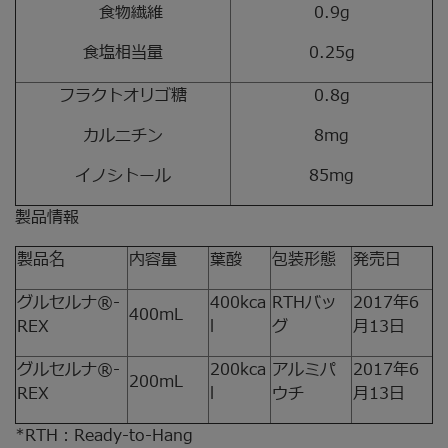
食物繊維
0.9g
食塩相当量
0.25g
フラクトオリゴ糖
0.8g
カルニチン
8mg
イノシトール
85mg
製品情報
製品名
内容量
葉酸
包装形態
発売日
グルセルナ®-
400kca
RTHバッ
2017年6
400mL
REX
l
グ
月13日
グルセルナ®-
200kca
アルミパ
2017年6
200mL
REX
l
ウチ
月13日
*RTH：Ready-to-Hang