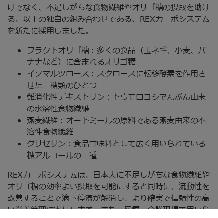
けでなく、不足しがちな食物繊維やオリゴ糖の摂取を助け
る、以下の独自の組み合わせである、REXカーボシステム
を新たに採用しました。
フラクトオリゴ糖：多くの食品（玉ネギ、小麦、バ
ナナなど）に含まれるオリゴ糖
イソマルツロース：スクロースに転移酵素を作用さ
せた二糖類のひとつ
難消化性デキストリン：トウモロコシでんぷん由来
の水溶性食物繊維
燕麦繊維：オートミールの原料である燕麦由来の不
溶性食物繊維
グリセリン：食品甘味料として広く用いられている
糖アルコールの一種
REXカーボシステムは、日本人に不足しがちな食物繊維や
オリゴ糖の効率よい摂取を可能にすると同時に、流動性を
改善することで滴下停滞が解消し、より確実で信頼性の高
い栄養管理に寄与します。また、医療・介護現場で用いら