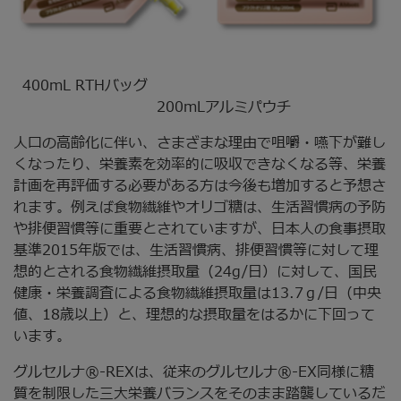
400mL RTHバッグ
200mLアルミパウチ
人口の高齢化に伴い、さまざまな理由で咀嚼・嚥下が難し
くなったり、栄養素を効率的に吸収できなくなる等、栄養
計画を再評価する必要がある方は今後も増加すると予想さ
れます。例えば食物繊維やオリゴ糖は、生活習慣病の予防
や排便習慣等に重要とされていますが、日本人の食事摂取
基準2015年版では、生活習慣病、排便習慣等に対して理
想的とされる食物繊維摂取量（24g/日）に対して、国民
健康・栄養調査による食物繊維摂取量は13.7ｇ/日（中央
値、18歳以上）と、理想的な摂取量をはるかに下回って
います。
グルセルナ®-REXは、従来のグルセルナ®-EX同様に糖
質を制限した三大栄養バランスをそのまま踏襲しているだ