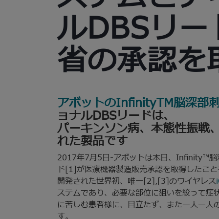
ルDBSリ
省の承認を
アボットのInfinityTM脳深
ョナルDBSリードは、
パーキンソン病、本態性振戦
れた製品です
2017年7月5日-アボットは本日、Infinit
ド[1]が医療機器製造販売承認を取得したこ
開発された世界初、唯一[2],[3]のワイヤレス
ステムであり、必要な部位に狙いを絞って症
に苦しむ患者様に、目立たず、また一人一人
す。