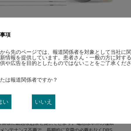
 先生は、「Apple技術を使用したプラットフォーム
事項
ますが、日本語で表記されているため使いやすいメリッ
とで医師用プログラマの立ち上がりも速く、インピーダンスチ
から先のページでは、報道関係者を対象として当社に
もストレスがありません。エクステンションは、既にアボ
新情報を提供しています。患者さん・一般の方に対す
で使用しているeXtend技術を採用しており、径が細い上
供や広告を目的としたものではないことをご了承くだ
TM
ています。Infinity
DBSシステムでは、ディレクシ
、刺激による副作用を軽減し、刺激の効果を最大にできることが
たは報道関係者ですか？
大いに期待できます」と述べています。
、日本語が表示される初めてのインターフェースであ
はい
いいえ
ウェアプラットフォーム上で作動する本システムは、患者
ad mini™を用いてプログラミングを行い、患者様は
®
Bluetooth
Smartワイヤレス技術により医師はス
患者様に最適な治療を提供できます。電池は本体の種類
メンテナンス不要で、長期的に充電の必要もなくDBS