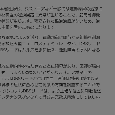
ソン病、本態性振戦、ジストニアなど一般的な運動障害の治療に
中枢神経の運動回路に異常が生じることで、筋肉制御機
い状態が生じます。確立された根治治療がないため、治
に主眼を置いたものになります。
弱な電気パルスを送り、運動制御に関与する組織を刺激
る植込み型ニューロスティミュレータと、DBSリード
BSリードはパルスを脳に伝え、運動障害の原因となる
電流に指向性を持たせることに限界があり、医師が脳内
ても、うまくいかないことがあります。アボットの
レクショナルDBSリードと併用でき、医師は副作用が生じる
患者様の症状に合わせて刺激の方向を調整することがで
ディレクショナルDBSリードは、より正確な位置に刺激を送
メンテナンスが少なくて済む非充電式電池にして欲しい