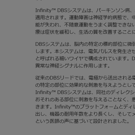
Infinity™ DBSシステムは、パーキン
適用されます。運動障害は神経学的病態で、
能が失われ、不随意運動をうまく調整できな
療は症状を緩和し、生活の質を改善すること
DBSシステムは、脳内の特定の標的部位に微
します。本システムは、電気パルスを発生させ
と呼ばれる細いワイヤで構成されています。D
異常な神経シグナルに作用します。
従来のDBSリードでは、電極から送出される
の特定の部位に効果的な刺激を与えようとし
Infinity™ DBSシステムは、同社のディ
おそれのある部位に刺激を与えることなく、
きます。Infinity™のプラットフォームと
出し、機器の耐用年数をより長くし、そして
という医師の声に基づいて設計されました。