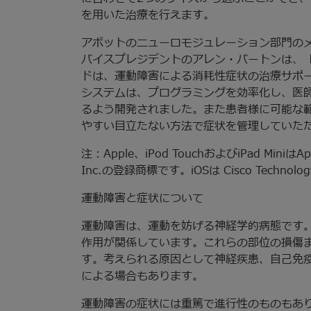
を用いた治療を行えます。
アボットのニューロモジュレーション部門の
バイスプレジデントのアレン・バートンは、「Inf
ドは、運動障害による消耗性症状の治療サポ
システムは、プログラミングを効率化し、医
るよう開発されました。また患者様に可能な
やすい目立たない方法で症状を管理していた
注：Apple、iPod TouchおよびiPad MiniはAp
Inc.の登録商標です。iOSは Cisco Technol
運動障害と症状について
運動障害は、運動を妨げる神経学的病態です
作用が関係しています。これらの部位の損傷
す。考えられる原因として神経疾患、自己免
による場合もあります。
運動障害の症状には重篤で進行性のものもあ