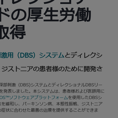
ードの厚生労働
取得
部刺激用（DBS）システム
とディレクシ
、ジストニアの患者様のために開発さ
y™脳深部刺激（DBS)システムとディレクショナルDBSリー
とを発表しました。本システムは、患者様および医師用に
iOS™ソフトウェアプラットフォーム
を使用したDBSシ
状を緩和し、パーキンソン病、本態性振戦、ジストニア
の症状に合わせた最善の治療を提供することができま