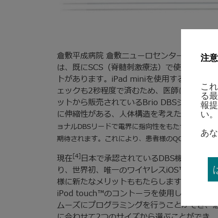
倉敷平成病院 倉敷ニューロセンター長 上利 崇
注意
は、既にSCS（脊髄刺激療法）で使用してい
トがあります。iPad miniを使用するこ
これ
ェックも2秒程度で済むため、医師にとって
る最
ットから販売されているBrio DBSシステム
報提
に伸縮性がある、人体構造を考えたデザインになっ
い。
ョナルDBSリードで電界に指向性をもたせることで
あな
期待されます。これにより、患者様のQOLの向上が
[4]
現在
日本で承認されているDBS機器の中で
り、世界初、唯一のワイヤレスiOS™ソフト
様に新たなメリットももたらします。医師はiP
iPod touch™のコントーラを使用しているため、
ムーズにプログラミングを行うことができ、
に合わせて2つのサイズから選ぶことができ、