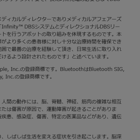
メディカルディレクターでありメディカルアフェアーズ
inity™ DBSシステムとディレクショナルDBSリー
ートを行うアボットの取り組みを体現するものです。本
師がより多くの患者様に対し十分な治療時間を確保でき
範囲で最善の治療を経験して頂き、日常生活に取り入れ
だけるよう設計されたものです」と述べています。
ple, Inc.の登録商標です。BluetoothはBluetooth SIG,
ogy, Inc.の登録商標です。
。人間の動作には、脳、脊髄、神経、筋肉の複雑な相互
または傷害が原因で、運動障害が起きることがありま
疫疾患、感染症、傷害、特定の医薬品などがあり、遺伝
り、しばしば生活を変える症状を引き起こします。脳深