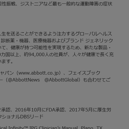
態性振戦、ジストニアなど最も一般的な運動障害の症状
人生を送ることができるよう注力するグローバルヘルス
、診断薬・機器、医療機器およびブランド ジェネリック
いて、健康が持つ可能性を実現するため、新たな製品・
カ国以上、約94,000人の社員が、人々が健康で長く充
います。
ャパン（www.abbott.co.jp）、フェイスブック
ター（@AbbottNews @AbbottGlobal）も合わせてご
で承認、2016年10月にFDA承認、2017年5月に厚生労
クショナルDBSリード
cal Infinity™ IPG Clinician’s Manual. Plano, TX.