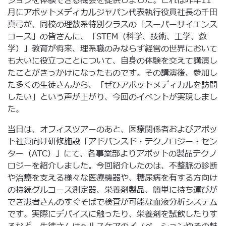
ションを体験できる機会を提供しました。これは昨年11
月にアボットメディカルジャパン代表執行役員社長の千田
真弓が、同校の理数系特別クラスの「スーパーサイエンス
コース」の皆さんに、「STEM（科学、技術、工学、数
学）」教育が将来、理系職のみならず経営の世界において
も大いに役立つことについて、自身の体験を交えて講演し
たことがきっかけになったものです。その講演後、参加し
た多くの生徒さんから、「ぜひアボットメディカルを訪問
したい」という声が上がり、今回のイベントが実現しまし
た。
当日は、オフィスツアーのあと、医療関係者およびアボッ
ト社員向け研修施設「アドバンスド・テクノロジー・セン
ター（ATC）」にて、各事業部よりアボットの製品テクノ
ロジーを紹介しました。今回紹介したのは、不整脈の診断
や治療を支える様々な医療機器や、糖尿病を有する方向け
の持続グルコース測定器、栄養剤製品、簡単に持ち運びが
でき患者さんのすぐそばで検査が可能な血液分析システム
です。実際にデバイスに触ったり、栄養剤を試飲したりす