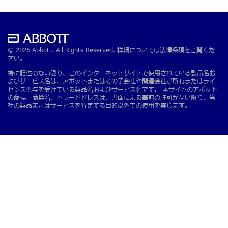
© 2026 Abbott. All Rights Reserved. 詳細については法律条項をご覧くだ
さい。
特に記述のない限り、このインターネットサイトで使用されている製品名お
よびサービス名は、アボットまたはその子会社や関連会社が所有またはライ
センス供与を受けている製品名およびサービス名です。 本サイトのアボット
の商標、商標名、トレードドレスは、書面による事前の許可がない限り、当
社の製品またはサービスを特定する目的以外での使用を禁じます。